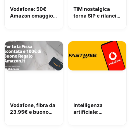
Vodafone: 50€
TIM nostalgica
Amazon omaggio e
torna SIP e rilancia
Fibra da 23,95€
uno spot di 32 anni
senza vincoli
fa
Vodafone, fibra da
Intelligenza
23.95€ e buono
artificiale:
Amazon da 100€
Fastweb+Vodafone
fino a giovedì
tra i pionieri