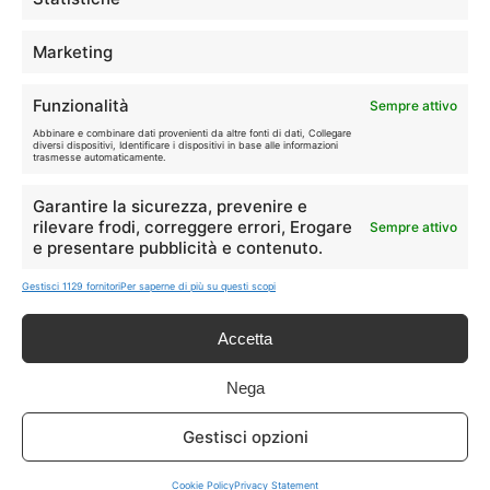
segnalate possono subire variazioni: verifica sempre le condizioni
sui siti ufficiali.
Marketing
Funzionalità
Sempre attivo
Info
Abbinare e combinare dati provenienti da altre fonti di dati, Collegare
diversi dispositivi, Identificare i dispositivi in base alle informazioni
trasmesse automaticamente.
In qualità di Affiliato Amazon ed eBay, Tariffando riceve un
guadagno dagli acquisti idonei.
Garantire la sicurezza, prevenire e
rilevare frodi, correggere errori, Erogare
Sempre attivo
Note Legali
|
Cookie Policy
e presentare pubblicità e contenuto.
Gestisci 1129 fornitori
Per saperne di più su questi scopi
Accetta
Nega
Gestisci opzioni
Chi Siamo
|
Contattaci
Cookie Policy
Privacy Statement