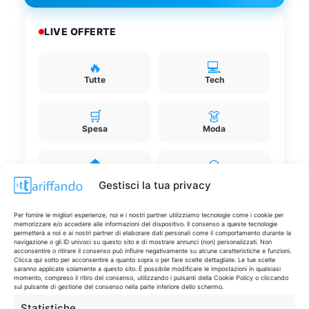
LIVE OFFERTE
🔥
💻
Tutte
Tech
🛒
👗
Spesa
Moda
🏠
💎
Casa
Extra
Gestisci la tua privacy
Per fornire le migliori esperienze, noi e i nostri partner utilizziamo tecnologie come i cookie per
memorizzare e/o accedere alle informazioni del dispositivo. Il consenso a queste tecnologie
permetterà a noi e ai nostri partner di elaborare dati personali come il comportamento durante la
navigazione o gli ID univoci su questo sito e di mostrare annunci (non) personalizzati. Non
acconsentire o ritirare il consenso può influire negativamente su alcune caratteristiche e funzioni.
Clicca qui sotto per acconsentire a quanto sopra o per fare scelte dettagliate. Le tue scelte
Disclaimer
saranno applicate solamente a questo sito. È possibile modificare le impostazioni in qualsiasi
momento, compreso il ritiro del consenso, utilizzando i pulsanti della Cookie Policy o cliccando
sul pulsante di gestione del consenso nella parte inferiore dello schermo.
I marchi citati appartengono ai rispettivi proprietari. Le offerte
Statistiche