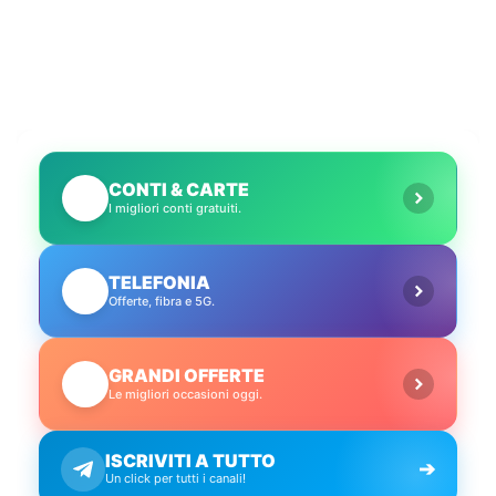
europei nella
sottoscrizione del
Codice di Condotta
UE per la GenAI
CONTI & CARTE
💳
I migliori conti gratuiti.
TELEFONIA
📱
Offerte, fibra e 5G.
GRANDI OFFERTE
🔥
Le migliori occasioni oggi.
ISCRIVITI A TUTTO
➔
Un click per tutti i canali!