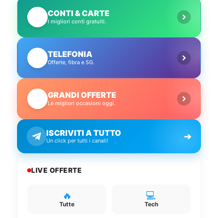
CONTI & CARTE
💳
I migliori conti gratuiti.
TELEFONIA
📱
Offerte, fibra e 5G.
GRANDI OFFERTE
🔥
Le migliori occasioni oggi.
ISCRIVITI A TUTTO
➔
Un click per tutti i canali!
LIVE OFFERTE
🔥
💻
Tutte
Tech