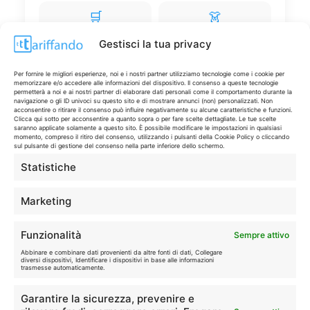
🛒
👗
Spesa
Moda
Gestisci la tua privacy
🏠
💎
Per fornire le migliori esperienze, noi e i nostri partner utilizziamo tecnologie come i cookie per
Casa
Extra
memorizzare e/o accedere alle informazioni del dispositivo. Il consenso a queste tecnologie
permetterà a noi e ai nostri partner di elaborare dati personali come il comportamento durante la
navigazione o gli ID univoci su questo sito e di mostrare annunci (non) personalizzati. Non
acconsentire o ritirare il consenso può influire negativamente su alcune caratteristiche e funzioni.
Clicca qui sotto per acconsentire a quanto sopra o per fare scelte dettagliate. Le tue scelte
saranno applicate solamente a questo sito. È possibile modificare le impostazioni in qualsiasi
momento, compreso il ritiro del consenso, utilizzando i pulsanti della Cookie Policy o cliccando
sul pulsante di gestione del consenso nella parte inferiore dello schermo.
Statistiche
Disclaimer
Marketing
I marchi citati appartengono ai rispettivi proprietari. Le offerte
segnalate possono subire variazioni: verifica sempre le condizioni
sui siti ufficiali.
Funzionalità
Sempre attivo
Abbinare e combinare dati provenienti da altre fonti di dati, Collegare
diversi dispositivi, Identificare i dispositivi in base alle informazioni
trasmesse automaticamente.
Info
Garantire la sicurezza, prevenire e