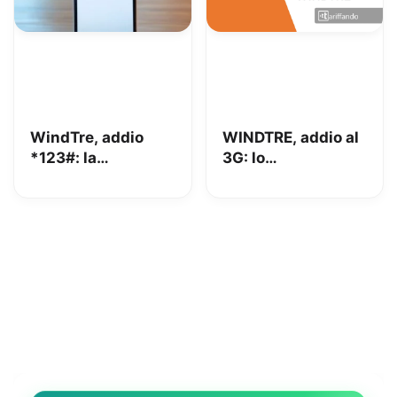
WindTre, addio
WINDTRE, addio al
*123#: la
3G: lo
lacrimuccia è
spegnimento
d’obbligo
totale è vicino