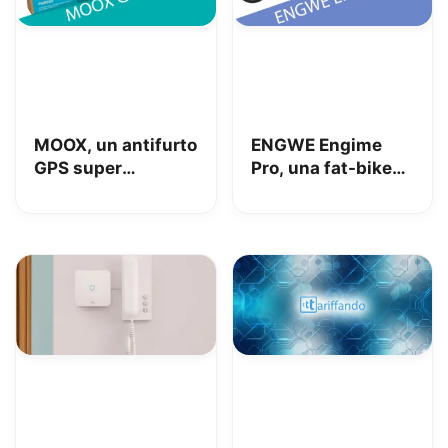
MOOX, un antifurto
ENGWE Engime
GPS super
Pro, una fat-bike
interessante per
super divertente
tenere al sicuro
auto, moto e non
solo: la nostra
prova