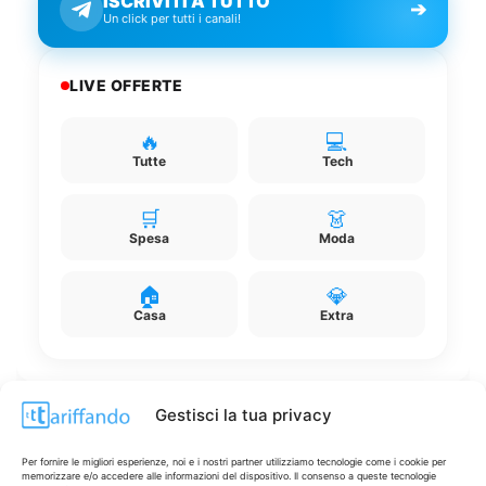
ISCRIVITI A TUTTO
➔
Un click per tutti i canali!
LIVE OFFERTE
🔥
💻
Tutte
Tech
🛒
👗
Spesa
Moda
🏠
💎
Casa
Extra
Gestisci la tua privacy
Disclaimer
Per fornire le migliori esperienze, noi e i nostri partner utilizziamo tecnologie come i cookie per
memorizzare e/o accedere alle informazioni del dispositivo. Il consenso a queste tecnologie