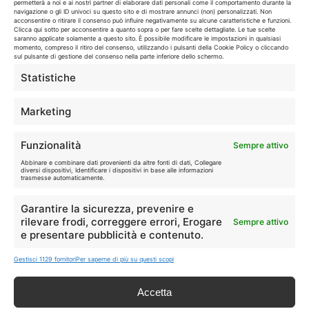
permetterà a noi e ai nostri partner di elaborare dati personali come il comportamento durante la
navigazione o gli ID univoci su questo sito e di mostrare annunci (non) personalizzati. Non
I marchi citati appartengono ai rispettivi proprietari. Le offerte
acconsentire o ritirare il consenso può influire negativamente su alcune caratteristiche e funzioni.
Clicca qui sotto per acconsentire a quanto sopra o per fare scelte dettagliate. Le tue scelte
segnalate possono subire variazioni: verifica sempre le condizioni
saranno applicate solamente a questo sito. È possibile modificare le impostazioni in qualsiasi
sui siti ufficiali.
momento, compreso il ritiro del consenso, utilizzando i pulsanti della Cookie Policy o cliccando
sul pulsante di gestione del consenso nella parte inferiore dello schermo.
Statistiche
Info
Marketing
In qualità di Affiliato Amazon ed eBay, Tariffando riceve un
Funzionalità
Sempre attivo
guadagno dagli acquisti idonei.
Abbinare e combinare dati provenienti da altre fonti di dati, Collegare
diversi dispositivi, Identificare i dispositivi in base alle informazioni
Note Legali
|
Cookie Policy
trasmesse automaticamente.
Garantire la sicurezza, prevenire e
rilevare frodi, correggere errori, Erogare
Sempre attivo
e presentare pubblicità e contenuto.
Gestisci 1129 fornitori
Per saperne di più su questi scopi
Accetta
Chi Siamo
|
Contattaci