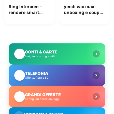
Ring Intercom –
yeedi vac max:
rendere smart
unboxing e coupon
qualsiasi citofono
Amazon da 110€
in pochi minuti!
CONTI & CARTE
💳
I migliori conti gratuiti.
TELEFONIA
📱
Offerte, fibra e 5G.
GRANDI OFFERTE
🔥
Le migliori occasioni oggi.