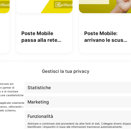
Poste Mobile
Poste Mobile:
passa alla rete
arrivano le scuse
Vodafone: ecco
e 100GB omaggio
quando
Gestisci la tua privacy
Info
orizzare e/o
Statistiche
ri partner di
o e di mostrare
cune caratteristiche
In qualità di Affiliato Amazon ed eBay, Tariffando riceve
Marketing
un guadagno dagli acquisti idonei.
o applicate solamente
senso, utilizzando i
dello schermo.
Note Legali
|
Cookie Policy
Funzionalità
Abbinare e combinare dati provenienti da altre fonti di dati, Collegare diversi disposit
Identificare i dispositivi in base alle informazioni trasmesse automaticamente.