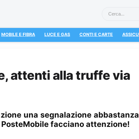
MOBILE E FIBRA
LUCE E GAS
CONTI E CARTE
ASSICU
 attenti alla truffe via
dazione una segnalazione abbastanza
ti PosteMobile facciano attenzione!