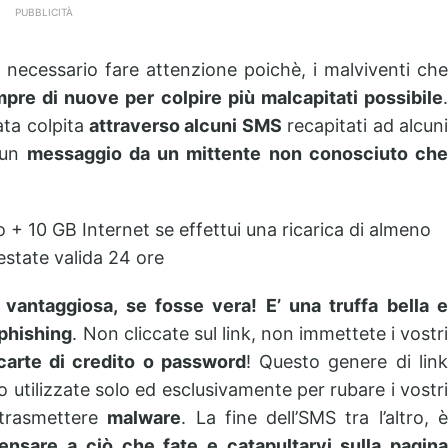
PUBBLICITÀ
 necessario fare attenzione poichè, i malviventi che
pre di nuove per colpire più malcapitati possibile
ata colpita
attraverso alcuni SMS
recapitati ad alcun
e un
messaggio da un mittente non conosciuto ch
to + 10 GB Internet se effettui una ricarica di almeno
state valida 24 ore
vantaggiosa, se fosse vera! E’ una truffa bella e
phishing
. Non cliccate sul link, non immettete i vostr
carte di credito o password
! Questo genere di lin
utilizzate solo ed esclusivamente per rubare i vostr
 trasmettere
malware
. La fine dell’SMS tra l’altro, 
ensare a ciò che fate e catapultarvi sulla pagina