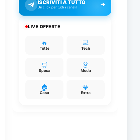
ISCRIVITI A TUTTO
➔
Un click per tutti i canali!
LIVE OFFERTE
.
i
🔥
💻
e
Tutte
Tech
🛒
👗
Spesa
Moda
🏠
💎
Casa
Extra
i
k
i
è