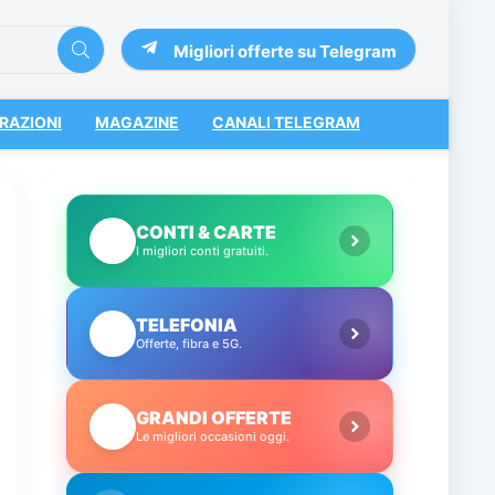
Migliori offerte su Telegram
RAZIONI
MAGAZINE
CANALI TELEGRAM
CONTI & CARTE
💳
I migliori conti gratuiti.
TELEFONIA
📱
Offerte, fibra e 5G.
GRANDI OFFERTE
🔥
Le migliori occasioni oggi.