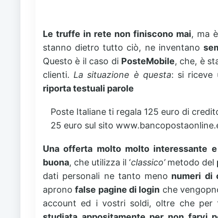
Le truffe in rete non finiscono mai
, ma è
stanno dietro tutto ciò, ne inventano
sem
Questo è il caso di
PosteMobile
, che, è st
clienti.
La situazione è questa
: si ricev
riporta testuali parole
Poste Italiane ti regala 125 euro di credi
25 euro sul sito www.bancopostaonline.e
Una offerta molto molto interessante e 
buona
, che utilizza il ‘
classico’
metodo del
dati personali ne tanto meno
numeri di 
aprono
false pagine di login
che vengopno 
account ed i vostri soldi, oltre che per
studiata appositamente per non farvi p