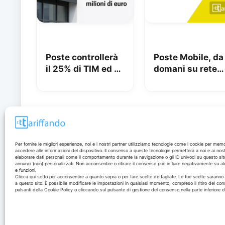
Poste controllerà
Poste Mobile, da
il 25% di TIM ed è
domani su rete
azionista di
Vodafone
maggioranza: iliad
beffata
Disclaimer
Per fornire le migliori esperienze, noi e i nostri partner utilizziamo tecnologie come i cookie per mem
accedere alle informazioni del dispositivo. Il consenso a queste tecnologie permetterà a noi e ai nost
elaborare dati personali come il comportamento durante la navigazione o gli ID univoci su questo sit
annunci (non) personalizzati. Non acconsentire o ritirare il consenso può influire negativamente su al
I marchi citati appartengono ai rispettivi proprietari. Le
e funzioni.
offerte segnalate possono subire variazioni: verifica
Clicca qui sotto per acconsentire a quanto sopra o per fare scelte dettagliate. Le tue scelte sarann
a questo sito. È possibile modificare le impostazioni in qualsiasi momento, compreso il ritiro del con
sempre le condizioni sui siti ufficiali.
pulsanti della Cookie Policy o cliccando sul pulsante di gestione del consenso nella parte inferiore 