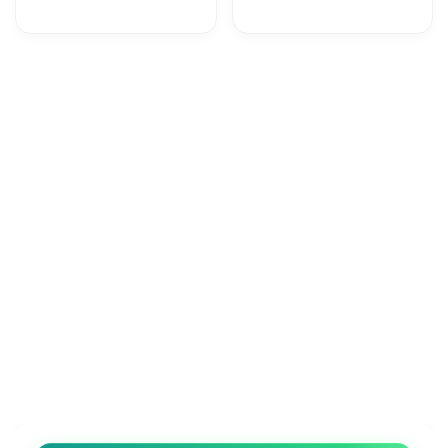
lacrimuccia è
spegnimento
d’obbligo
totale è vicino