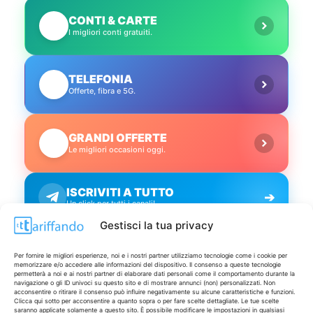
CONTI & CARTE
💳
I migliori conti gratuiti.
TELEFONIA
📱
Offerte, fibra e 5G.
GRANDI OFFERTE
🔥
Le migliori occasioni oggi.
ISCRIVITI A TUTTO
➔
Un click per tutti i canali!
Gestisci la tua privacy
LIVE OFFERTE
Per fornire le migliori esperienze, noi e i nostri partner utilizziamo tecnologie come i cookie per
memorizzare e/o accedere alle informazioni del dispositivo. Il consenso a queste tecnologie
permetterà a noi e ai nostri partner di elaborare dati personali come il comportamento durante la
🔥
💻
navigazione o gli ID univoci su questo sito e di mostrare annunci (non) personalizzati. Non
acconsentire o ritirare il consenso può influire negativamente su alcune caratteristiche e funzioni.
Tutte
Tech
Clicca qui sotto per acconsentire a quanto sopra o per fare scelte dettagliate. Le tue scelte
saranno applicate solamente a questo sito. È possibile modificare le impostazioni in qualsiasi