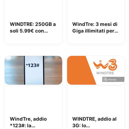
WINDTRE: 250GB a
WindTre: 3 mesi di
soli 5.99€ con
Giga illimitati per
portabilità
tutti i clienti!
WindTre, addio
WINDTRE, addio al
*123#: la
3G: lo