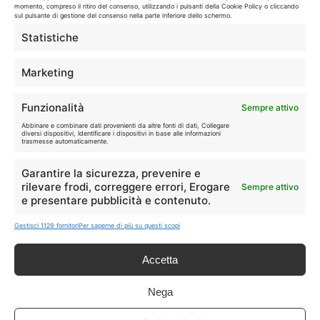
momento, compreso il ritiro del consenso, utilizzando i pulsanti della Cookie Policy o cliccando
🛒
👗
sul pulsante di gestione del consenso nella parte inferiore dello schermo.
Spesa
Moda
Statistiche
🏠
💎
Marketing
Casa
Extra
Funzionalità
Sempre attivo
Abbinare e combinare dati provenienti da altre fonti di dati, Collegare
diversi dispositivi, Identificare i dispositivi in base alle informazioni
trasmesse automaticamente.
Garantire la sicurezza, prevenire e
Disclaimer
rilevare frodi, correggere errori, Erogare
Sempre attivo
e presentare pubblicità e contenuto.
I marchi citati appartengono ai rispettivi proprietari. Le offerte
Gestisci 1129 fornitori
Per saperne di più su questi scopi
segnalate possono subire variazioni: verifica sempre le condizioni
sui siti ufficiali.
Accetta
Nega
Info