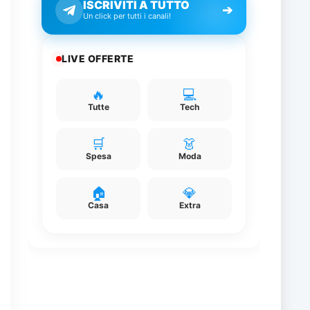
ISCRIVITI A TUTTO
➔
Un click per tutti i canali!
LIVE OFFERTE
🔥
💻
Tutte
Tech
🛒
👗
Spesa
Moda
🏠
💎
Casa
Extra