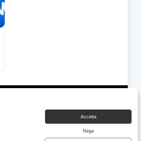
Accetta
Chi Siamo
|
Contattaci
Nega