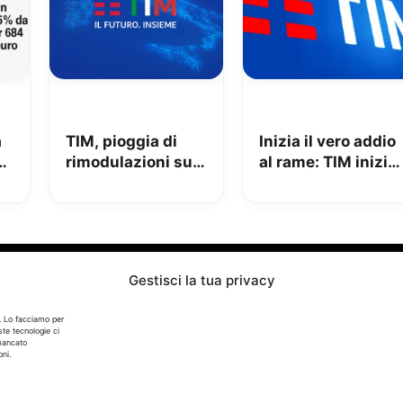
à
TIM, pioggia di
Inizia il vero addio
è
rimodulazioni su
al rame: TIM inizia
fisso e mobile
la chiusura delle
ad
centrali
Gestisci la tua privacy
Info
. Lo facciamo per
ste tecnologie ci
In qualità di Affiliato Amazon ed eBay, Tariffando riceve
 mancato
un guadagno dagli acquisti idonei.
ni.
Note Legali
|
Cookie Policy