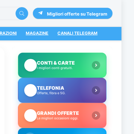
Migliori offerte su Telegram
RAZIONI
MAGAZINE
CANALI TELEGRAM
CONTI & CARTE
💳
I migliori conti gratuiti.
TELEFONIA
📱
Offerte, fibra e 5G.
GRANDI OFFERTE
🔥
Le migliori occasioni oggi.