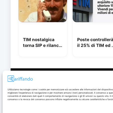
TIM nostalgica
Poste controller
torna SIP e rilancia
il 25% di TIM ed 
uno spot di 32
azionista di
anni fa
maggioranza: ili
beffata
Disclaimer
Utilizziamo tecnologie come i cookie per memorizzare e/o accedere alle informazioni del dispositivo
migliorare l'esperienza di navigazione e per mostrare annunci (non) personalizzati. Il consenso a que
I marchi citati appartengono ai rispettivi proprietari. Le
consentirà di elaborare dati quali il comportamento di navigazione o gli ID univoci su questo sito. Il
offerte segnalate possono subire variazioni: verifica
consenso o la revoca del consenso possono influire negativamente su alcune caratteristiche e funzio
sempre le condizioni sui siti ufficiali.