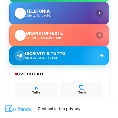
TELEFONIA
📱
Offerte, fibra e 5G.
GRANDI OFFERTE
🔥
Le migliori occasioni oggi.
ISCRIVITI A TUTTO
➔
Un click per tutti i canali!
LIVE OFFERTE
🔥
💻
Tutte
Tech
🛒
👗
Gestisci la tua privacy
Spesa
Moda