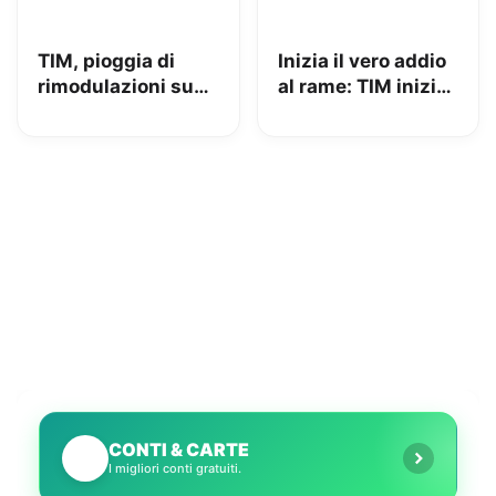
TIM, pioggia di
Inizia il vero addio
rimodulazioni su
al rame: TIM inizia
fisso e mobile
la chiusura delle
centrali
CONTI & CARTE
💳
I migliori conti gratuiti.