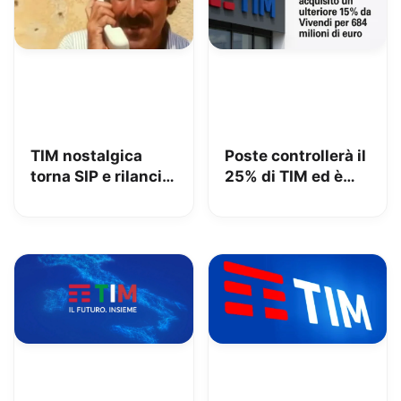
TIM nostalgica
Poste controllerà il
torna SIP e rilancia
25% di TIM ed è
uno spot di 32 anni
azionista di
fa
maggioranza: iliad
beffata