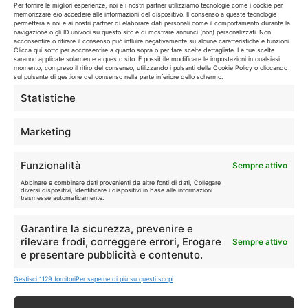
Per fornire le migliori esperienze, noi e i nostri partner utilizziamo tecnologie come i cookie per
🏠
💎
memorizzare e/o accedere alle informazioni del dispositivo. Il consenso a queste tecnologie
permetterà a noi e ai nostri partner di elaborare dati personali come il comportamento durante la
Casa
Extra
navigazione o gli ID univoci su questo sito e di mostrare annunci (non) personalizzati. Non
acconsentire o ritirare il consenso può influire negativamente su alcune caratteristiche e funzioni.
Clicca qui sotto per acconsentire a quanto sopra o per fare scelte dettagliate. Le tue scelte
saranno applicate solamente a questo sito. È possibile modificare le impostazioni in qualsiasi
momento, compreso il ritiro del consenso, utilizzando i pulsanti della Cookie Policy o cliccando
sul pulsante di gestione del consenso nella parte inferiore dello schermo.
Statistiche
Disclaimer
Marketing
I marchi citati appartengono ai rispettivi proprietari. Le offerte
Funzionalità
Sempre attivo
segnalate possono subire variazioni: verifica sempre le condizioni
sui siti ufficiali.
Abbinare e combinare dati provenienti da altre fonti di dati, Collegare
diversi dispositivi, Identificare i dispositivi in base alle informazioni
trasmesse automaticamente.
Garantire la sicurezza, prevenire e
Info
rilevare frodi, correggere errori, Erogare
Sempre attivo
e presentare pubblicità e contenuto.
In qualità di Affiliato Amazon ed eBay, Tariffando riceve un
Gestisci 1129 fornitori
Per saperne di più su questi scopi
guadagno dagli acquisti idonei.