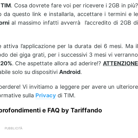
i
TIM
. Cosa dovrete fare voi per ricevere i 2GB in più
da questo link e installarla, accettare i termini e le
orni
al massimo infatti avverrà l’accredito di 2GB d
 attiva l’applicazione per la durata dei 6 mesi. Ma il
odo dei giga grati, per i successivi 3 mesi vi verranno
l 20%
. Che aspettate allora ad aderire!?
ATTENZIONE
ile solo su dispositivi
Android
.
perdere! Vi invitiamo a leggere per avere un ulteriore
formative sulla
Privacy
di TIM.
rofondimenti e FAQ by Tariffando
PUBBLICITÀ