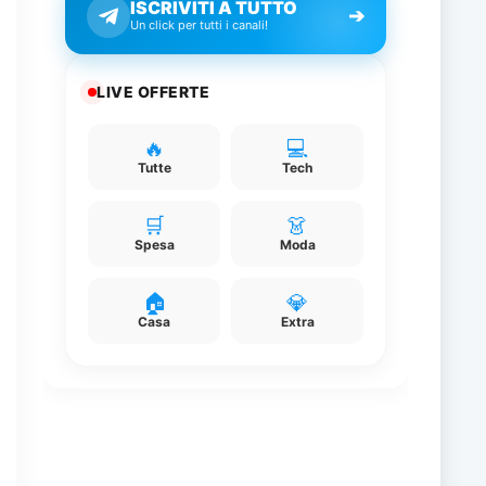
ISCRIVITI A TUTTO
➔
Un click per tutti i canali!
e
LIVE OFFERTE
🔥
💻
Tutte
Tech
🛒
👗
Spesa
Moda
”
🏠
💎
?
Casa
Extra
i
l