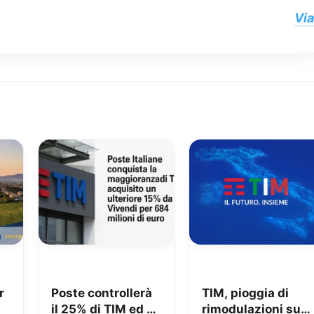
Via
r
Poste controllerà
TIM, pioggia di
il 25% di TIM ed è
rimodulazioni su