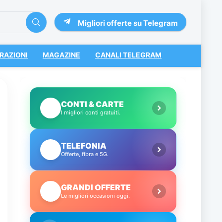
Migliori offerte su Telegram
RAZIONI
MAGAZINE
CANALI TELEGRAM
CONTI & CARTE
💳
I migliori conti gratuiti.
TELEFONIA
📱
Offerte, fibra e 5G.
GRANDI OFFERTE
🔥
Le migliori occasioni oggi.