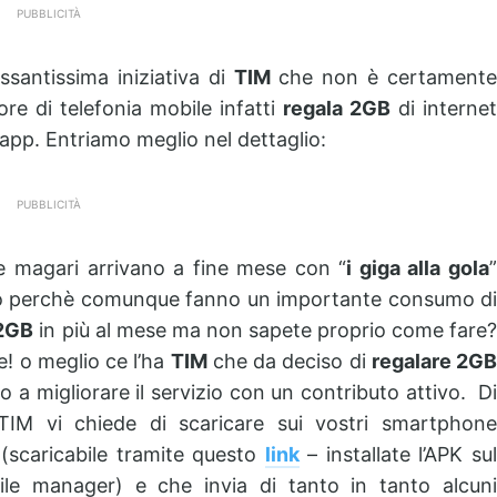
PUBBLICITÀ
essantissima iniziativa di
TIM
che non è certament
re di telefonia mobile infatti
regala 2GB
di internet
app. Entriamo meglio nel dettaglio:
PUBBLICITÀ
 magari arrivano a fine mese con “
i giga alla gola
a o perchè comunque fanno un importante consumo di
2GB
in più al mese ma non sapete proprio come fare
! o meglio ce l’ha
TIM
che da deciso di
regalare 2GB
 a migliorare il servizio con un contributo attivo. D
IM vi chiede di scaricare sui vostri smartphone
A
(scaricabile tramite questo
link
– installate l’APK su
le manager) e che invia di tanto in tanto alcuni