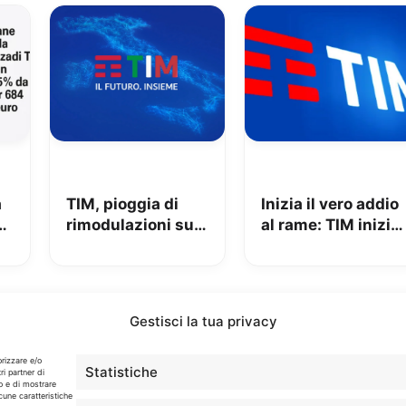
à
TIM, pioggia di
Inizia il vero addio
è
rimodulazioni su
al rame: TIM inizia
fisso e mobile
la chiusura delle
ad
centrali
Gestisci la tua privacy
Info
orizzare e/o
Statistiche
ri partner di
o e di mostrare
cune caratteristiche
In qualità di Affiliato Amazon ed eBay, Tariffando riceve