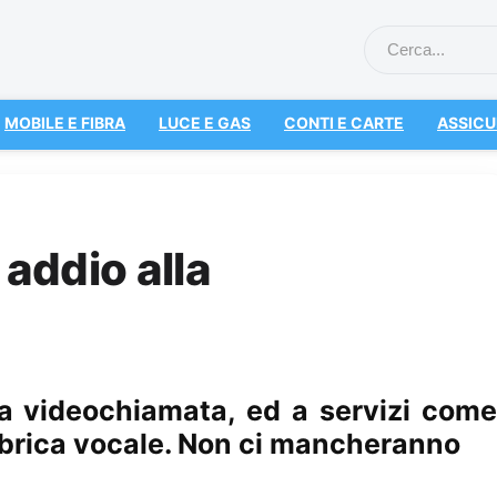
MOBILE E FIBRA
LUCE E GAS
CONTI E CARTE
ASSICU
 addio alla
la videochiamata, ed a servizi come
ubrica vocale. Non ci mancheranno