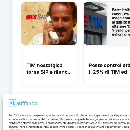
TIM nostalgica
Poste controller
torna SIP e rilancia
il 25% di TIM ed 
uno spot di 32
azionista di
anni fa
maggioranza: ili
beffata
Disclaimer
Per fornire le migliori esperienze, noi e i nostri partner utilizziamo tecnologie come i cookie per mem
accedere alle informazioni del dispositivo. Il consenso a queste tecnologie permetterà a noi e ai nost
elaborare dati personali come il comportamento durante la navigazione o gli ID univoci su questo sit
annunci (non) personalizzati. Non acconsentire o ritirare il consenso può influire negativamente su al
I marchi citati appartengono ai rispettivi proprietari. Le