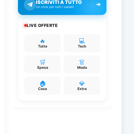
ISCRIVITI A TUTTO
➔
Un click per tutti i canali!
LIVE OFFERTE
🔥
💻
Tutte
Tech
i
🛒
👗
Spesa
Moda
🏠
💎
Casa
Extra
e
e