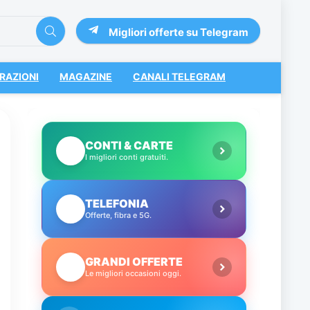
Migliori offerte su Telegram
RAZIONI
MAGAZINE
CANALI TELEGRAM
CONTI & CARTE
💳
I migliori conti gratuiti.
TELEFONIA
📱
Offerte, fibra e 5G.
GRANDI OFFERTE
🔥
Le migliori occasioni oggi.