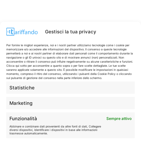
Gestisci la tua privacy
CONTI & CARTE
💳
Per fornire le migliori esperienze, noi e i nostri partner utilizziamo tecnologie come i cookie per
memorizzare e/o accedere alle informazioni del dispositivo. Il consenso a queste tecnologie
I migliori conti gratuiti.
permetterà a noi e ai nostri partner di elaborare dati personali come il comportamento durante la
navigazione o gli ID univoci su questo sito e di mostrare annunci (non) personalizzati. Non
acconsentire o ritirare il consenso può influire negativamente su alcune caratteristiche e funzioni.
Clicca qui sotto per acconsentire a quanto sopra o per fare scelte dettagliate. Le tue scelte
saranno applicate solamente a questo sito. È possibile modificare le impostazioni in qualsiasi
TELEFONIA
📱
momento, compreso il ritiro del consenso, utilizzando i pulsanti della Cookie Policy o cliccando
Offerte, fibra e 5G.
sul pulsante di gestione del consenso nella parte inferiore dello schermo.
Statistiche
GRANDI OFFERTE
🔥
Marketing
Le migliori occasioni oggi.
Funzionalità
Sempre attivo
ISCRIVITI A TUTTO
➔
Abbinare e combinare dati provenienti da altre fonti di dati, Collegare
Un click per tutti i canali!
diversi dispositivi, Identificare i dispositivi in base alle informazioni
trasmesse automaticamente.