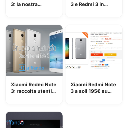
3: la nostra
3 e Redmi 3 in
recensione
offerta su
Gearbest | Codice
sconto
Xiaomi Redmi Note
Xiaomi Redmi Note
3: raccolta utenti
3 a soli 195€ su
[Gruppo
Geekbuying
d’acquisto]