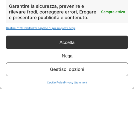
LIVE OFFERTE
Garantire la sicurezza, prevenire e
rilevare frodi, correggere errori, Erogare
Sempre attivo
e presentare pubblicità e contenuto.
🔥
💻
Tutte
Tech
Gestisci 1129 fornitori
Per saperne di più su questi scopi
🛒
👗
Accetta
Spesa
Moda
Nega
🏠
💎
Gestisci opzioni
Casa
Extra
Cookie Policy
Privacy Statement
Disclaimer
I marchi citati appartengono ai rispettivi proprietari. Le offerte
segnalate possono subire variazioni: verifica sempre le condizioni