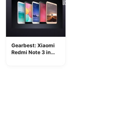
Gearbest: Xiaomi
Redmi Note 3 in
pre-order a soli
169€ (16GB) e 197€
(32GB)