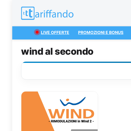
LIVE OFFERTE
PROMOZIONI E BONUS
wind al secondo