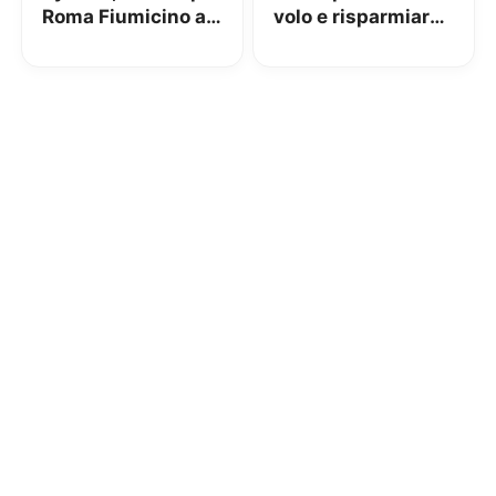
Roma Fiumicino a
volo e risparmiare
3€
15€