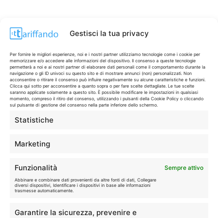
Gestisci la tua privacy
Per fornire le migliori esperienze, noi e i nostri partner utilizziamo tecnologie come i cookie per
memorizzare e/o accedere alle informazioni del dispositivo. Il consenso a queste tecnologie
permetterà a noi e ai nostri partner di elaborare dati personali come il comportamento durante la
navigazione o gli ID univoci su questo sito e di mostrare annunci (non) personalizzati. Non
acconsentire o ritirare il consenso può influire negativamente su alcune caratteristiche e funzioni.
Clicca qui sotto per acconsentire a quanto sopra o per fare scelte dettagliate. Le tue scelte
saranno applicate solamente a questo sito. È possibile modificare le impostazioni in qualsiasi
momento, compreso il ritiro del consenso, utilizzando i pulsanti della Cookie Policy o cliccando
sul pulsante di gestione del consenso nella parte inferiore dello schermo.
Statistiche
CONTI & CARTE
💳
I migliori conti gratuiti.
Marketing
TELEFONIA
📱
Funzionalità
Sempre attivo
Offerte, fibra e 5G.
Abbinare e combinare dati provenienti da altre fonti di dati, Collegare
diversi dispositivi, Identificare i dispositivi in base alle informazioni
trasmesse automaticamente.
GRANDI OFFERTE
🔥
Garantire la sicurezza, prevenire e
Le migliori occasioni oggi.