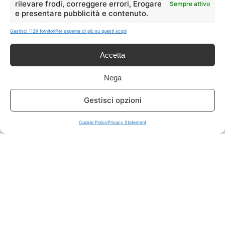
rilevare frodi, correggere errori, Erogare
Sempre attivo
e presentare pubblicità e contenuto.
ISCRIVITI A TUTTO
➔
Gestisci 1129 fornitori
Per saperne di più su questi scopi
Un click per tutti i canali!
Accetta
LIVE OFFERTE
Nega
🔥
💻
Gestisci opzioni
Tutte
Tech
Cookie Policy
Privacy Statement
🛒
👗
Spesa
Moda
🏠
💎
Casa
Extra