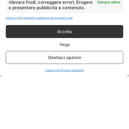
rilevare frodi, correggere errori, Erogare
Sempre attivo
e presentare pubblicità e contenuto.
ISCRIVITI A TUTTO
➔
Gestisci 1129 fornitori
Per saperne di più su questi scopi
Un click per tutti i canali!
Accetta
LIVE OFFERTE
Nega
🔥
💻
Gestisci opzioni
Tutte
Tech
Cookie Policy
Privacy Statement
🛒
👗
Spesa
Moda
🏠
💎
Casa
Extra