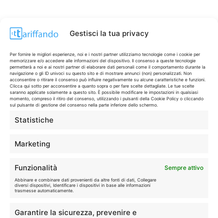
Gestisci la tua privacy
Per fornire le migliori esperienze, noi e i nostri partner utilizziamo tecnologie come i cookie per
memorizzare e/o accedere alle informazioni del dispositivo. Il consenso a queste tecnologie
permetterà a noi e ai nostri partner di elaborare dati personali come il comportamento durante la
navigazione o gli ID univoci su questo sito e di mostrare annunci (non) personalizzati. Non
acconsentire o ritirare il consenso può influire negativamente su alcune caratteristiche e funzioni.
Clicca qui sotto per acconsentire a quanto sopra o per fare scelte dettagliate. Le tue scelte
saranno applicate solamente a questo sito. È possibile modificare le impostazioni in qualsiasi
momento, compreso il ritiro del consenso, utilizzando i pulsanti della Cookie Policy o cliccando
sul pulsante di gestione del consenso nella parte inferiore dello schermo.
Statistiche
CONTI & CARTE
💳
I migliori conti gratuiti.
Marketing
TELEFONIA
📱
Funzionalità
Sempre attivo
Offerte, fibra e 5G.
Abbinare e combinare dati provenienti da altre fonti di dati, Collegare
diversi dispositivi, Identificare i dispositivi in base alle informazioni
trasmesse automaticamente.
GRANDI OFFERTE
🔥
Garantire la sicurezza, prevenire e
Le migliori occasioni oggi.