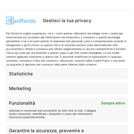
Gestisci la tua privacy
Per fornire le migliori esperienze, noi e i nostri partner utilizziamo tecnologie come i cookie per
memorizzare e/o accedere alle informazioni del dispositivo. Il consenso a queste tecnologie
permetterà a noi e ai nostri partner di elaborare dati personali come il comportamento durante la
navigazione o gli ID univoci su questo sito e di mostrare annunci (non) personalizzati. Non
acconsentire o ritirare il consenso può influire negativamente su alcune caratteristiche e funzioni.
Clicca qui sotto per acconsentire a quanto sopra o per fare scelte dettagliate. Le tue scelte
saranno applicate solamente a questo sito. È possibile modificare le impostazioni in qualsiasi
momento, compreso il ritiro del consenso, utilizzando i pulsanti della Cookie Policy o cliccando
sul pulsante di gestione del consenso nella parte inferiore dello schermo.
Statistiche
CONTI & CARTE
💳
I migliori conti gratuiti.
Marketing
TELEFONIA
📱
Funzionalità
Sempre attivo
Offerte, fibra e 5G.
Abbinare e combinare dati provenienti da altre fonti di dati, Collegare
diversi dispositivi, Identificare i dispositivi in base alle informazioni
trasmesse automaticamente.
GRANDI OFFERTE
🔥
Garantire la sicurezza, prevenire e
Le migliori occasioni oggi.