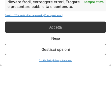
rilevare frodi, correggere errori, Erogare
Sempre attivo
e presentare pubblicità e contenuto.
ISCRIVITI A TUTTO
➔
Gestisci 1129 fornitori
Per saperne di più su questi scopi
Un click per tutti i canali!
Accetta
LIVE OFFERTE
Nega
🔥
💻
Gestisci opzioni
Tutte
Tech
Cookie Policy
Privacy Statement
🛒
👗
Spesa
Moda
🏠
💎
Casa
Extra