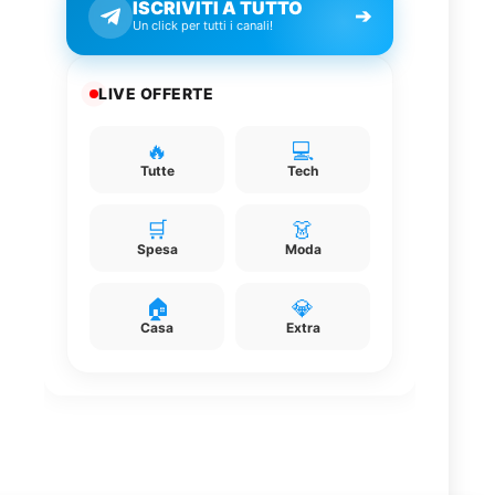
ISCRIVITI A TUTTO
➔
Un click per tutti i canali!
LIVE OFFERTE
🔥
💻
Tutte
Tech
🛒
👗
Spesa
Moda
🏠
💎
Casa
Extra