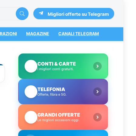
Migliori offerte su Telegram
RAZIONI
MAGAZINE
CANALI TELEGRAM
CONTI & CARTE
💳
I migliori conti gratuiti.
TELEFONIA
📱
Offerte, fibra e 5G.
GRANDI OFFERTE
🔥
Le migliori occasioni oggi.