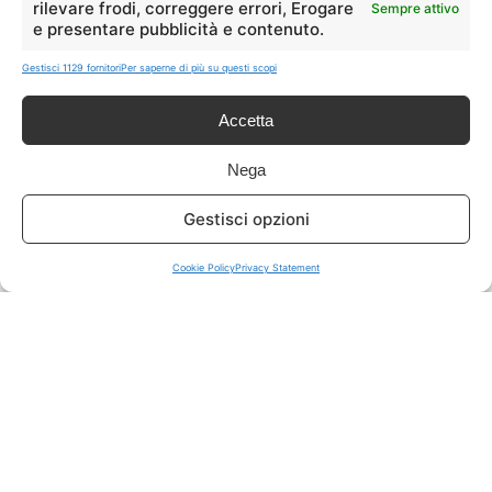
rilevare frodi, correggere errori, Erogare
Sempre attivo
e presentare pubblicità e contenuto.
ISCRIVITI A TUTTO
➔
Gestisci 1129 fornitori
Per saperne di più su questi scopi
Un click per tutti i canali!
Accetta
LIVE OFFERTE
Nega
🔥
💻
Gestisci opzioni
Tutte
Tech
Cookie Policy
Privacy Statement
🛒
👗
Spesa
Moda
🏠
💎
Casa
Extra