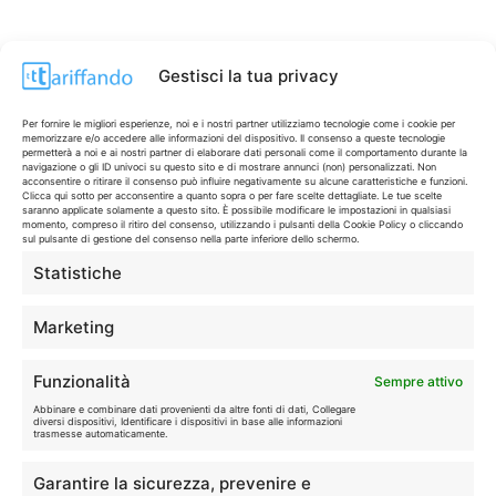
Gestisci la tua privacy
Per fornire le migliori esperienze, noi e i nostri partner utilizziamo tecnologie come i cookie per
memorizzare e/o accedere alle informazioni del dispositivo. Il consenso a queste tecnologie
permetterà a noi e ai nostri partner di elaborare dati personali come il comportamento durante la
navigazione o gli ID univoci su questo sito e di mostrare annunci (non) personalizzati. Non
acconsentire o ritirare il consenso può influire negativamente su alcune caratteristiche e funzioni.
Clicca qui sotto per acconsentire a quanto sopra o per fare scelte dettagliate. Le tue scelte
saranno applicate solamente a questo sito. È possibile modificare le impostazioni in qualsiasi
momento, compreso il ritiro del consenso, utilizzando i pulsanti della Cookie Policy o cliccando
sul pulsante di gestione del consenso nella parte inferiore dello schermo.
Statistiche
CONTI & CARTE
💳
I migliori conti gratuiti.
Marketing
TELEFONIA
📱
Funzionalità
Sempre attivo
Offerte, fibra e 5G.
Abbinare e combinare dati provenienti da altre fonti di dati, Collegare
diversi dispositivi, Identificare i dispositivi in base alle informazioni
trasmesse automaticamente.
GRANDI OFFERTE
🔥
Garantire la sicurezza, prevenire e
Le migliori occasioni oggi.