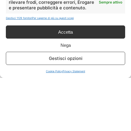
rilevare frodi, correggere errori, Erogare
Sempre attivo
e presentare pubblicità e contenuto.
ISCRIVITI A TUTTO
➔
Gestisci 1129 fornitori
Per saperne di più su questi scopi
Un click per tutti i canali!
Accetta
LIVE OFFERTE
Nega
🔥
💻
Gestisci opzioni
Tutte
Tech
Cookie Policy
Privacy Statement
🛒
👗
Spesa
Moda
🏠
💎
Casa
Extra