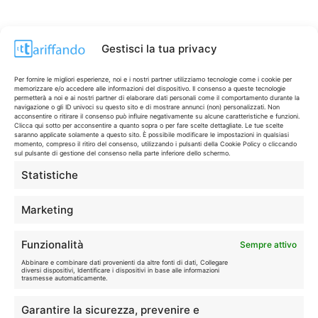
Gestisci la tua privacy
Per fornire le migliori esperienze, noi e i nostri partner utilizziamo tecnologie come i cookie per
memorizzare e/o accedere alle informazioni del dispositivo. Il consenso a queste tecnologie
permetterà a noi e ai nostri partner di elaborare dati personali come il comportamento durante la
navigazione o gli ID univoci su questo sito e di mostrare annunci (non) personalizzati. Non
acconsentire o ritirare il consenso può influire negativamente su alcune caratteristiche e funzioni.
Clicca qui sotto per acconsentire a quanto sopra o per fare scelte dettagliate. Le tue scelte
saranno applicate solamente a questo sito. È possibile modificare le impostazioni in qualsiasi
momento, compreso il ritiro del consenso, utilizzando i pulsanti della Cookie Policy o cliccando
sul pulsante di gestione del consenso nella parte inferiore dello schermo.
Statistiche
CONTI & CARTE
💳
I migliori conti gratuiti.
Marketing
TELEFONIA
📱
Funzionalità
Sempre attivo
Offerte, fibra e 5G.
Abbinare e combinare dati provenienti da altre fonti di dati, Collegare
diversi dispositivi, Identificare i dispositivi in base alle informazioni
trasmesse automaticamente.
GRANDI OFFERTE
🔥
Garantire la sicurezza, prevenire e
Le migliori occasioni oggi.