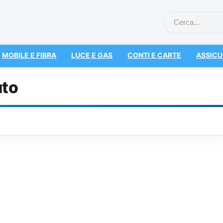
MOBILE E FIBRA
LUCE E GAS
CONTI E CARTE
ASSICU
uto