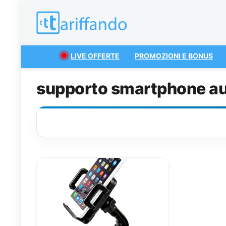
LIVE OFFERTE
PROMOZIONI E BONUS
supporto smartphone a