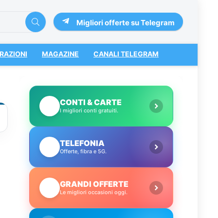
Migliori offerte su Telegram
RAZIONI
MAGAZINE
CANALI TELEGRAM
CONTI & CARTE
💳
I migliori conti gratuiti.
TELEFONIA
📱
Offerte, fibra e 5G.
GRANDI OFFERTE
🔥
Le migliori occasioni oggi.