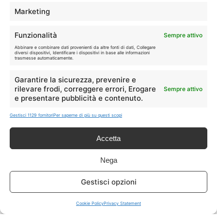
TELEFONIA
📱
Marketing
Offerte, fibra e 5G.
Funzionalità
Sempre attivo
GRANDI OFFERTE
Abbinare e combinare dati provenienti da altre fonti di dati, Collegare
🔥
diversi dispositivi, Identificare i dispositivi in base alle informazioni
Le migliori occasioni oggi.
trasmesse automaticamente.
Garantire la sicurezza, prevenire e
ISCRIVITI A TUTTO
➔
rilevare frodi, correggere errori, Erogare
Sempre attivo
Un click per tutti i canali!
e presentare pubblicità e contenuto.
Gestisci 1129 fornitori
Per saperne di più su questi scopi
LIVE OFFERTE
Accetta
🔥
💻
Tutte
Tech
Nega
🛒
👗
Gestisci opzioni
Spesa
Moda
Cookie Policy
Privacy Statement
🏠
💎