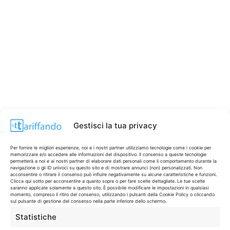
Gestisci la tua privacy
Per fornire le migliori esperienze, noi e i nostri partner utilizziamo tecnologie come i cookie per
memorizzare e/o accedere alle informazioni del dispositivo. Il consenso a queste tecnologie
permetterà a noi e ai nostri partner di elaborare dati personali come il comportamento durante la
navigazione o gli ID univoci su questo sito e di mostrare annunci (non) personalizzati. Non
acconsentire o ritirare il consenso può influire negativamente su alcune caratteristiche e funzioni.
Clicca qui sotto per acconsentire a quanto sopra o per fare scelte dettagliate. Le tue scelte
saranno applicate solamente a questo sito. È possibile modificare le impostazioni in qualsiasi
CONTI & CARTE
💳
momento, compreso il ritiro del consenso, utilizzando i pulsanti della Cookie Policy o cliccando
sul pulsante di gestione del consenso nella parte inferiore dello schermo.
I migliori conti gratuiti.
Statistiche