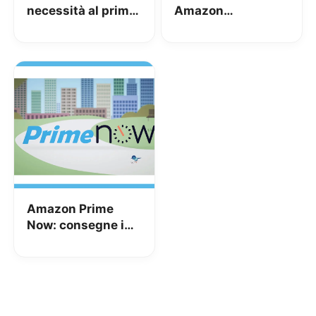
necessità al primo
Amazon
posto fino al 5
sceglieremo la
Aprile
data di consegna
Amazon Prime
Now: consegne in
un’ora adesso
anche in Italia