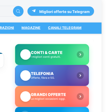
Migliori offerte su Telegram
RAZIONI
MAGAZINE
CANALI TELEGRAM
CONTI & CARTE
💳
I migliori conti gratuiti.
TELEFONIA
📱
Offerte, fibra e 5G.
GRANDI OFFERTE
🔥
Le migliori occasioni oggi.