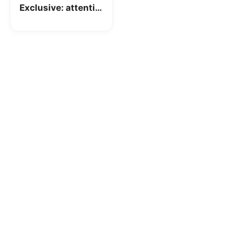
Exclusive: attenti
alle SIM nel
cassetto!