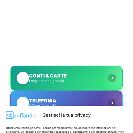
CONTI & CARTE
💳
I migliori conti gratuiti.
TELEFONIA
📱
Offerte, fibra e 5G.
Gestisci la tua privacy
GRANDI OFFERTE
🔥
Utilizziamo tecnologie come i cookie per memorizzare e/o accedere alle informazioni del
Le migliori occasioni oggi.
dispositivo. Lo facciamo per migliorare l'esperienza di navigazione e per mostrare annunci (non)