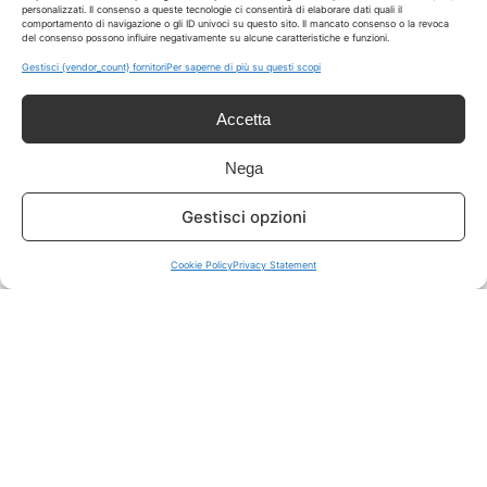
personalizzati. Il consenso a queste tecnologie ci consentirà di elaborare dati quali il
comportamento di navigazione o gli ID univoci su questo sito. Il mancato consenso o la revoca
del consenso possono influire negativamente su alcune caratteristiche e funzioni.
ISCRIVITI A TUTTO
➔
Gestisci {vendor_count} fornitori
Per saperne di più su questi scopi
Un click per tutti i canali!
Accetta
LIVE OFFERTE
Nega
🔥
💻
Gestisci opzioni
Tutte
Tech
Cookie Policy
Privacy Statement
🛒
👗
Spesa
Moda
🏠
💎
Casa
Extra