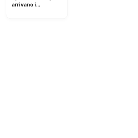
arrivano i
pacchetti vacanza
della compagnia
aerea low cost