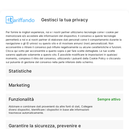
Gestisci la tua privacy
Per fornire le migliori esperienze, noi e i nostri partner utilizziamo tecnologie come i cookie per
memorizzare e/o accedere alle informazioni del dispositivo. Il consenso a queste tecnologie
permetterà a noi e ai nostri partner di elaborare dati personali come il comportamento durante la
navigazione o gli ID univoci su questo sito e di mostrare annunci (non) personalizzati. Non
acconsentire o ritirare il consenso può influire negativamente su alcune caratteristiche e funzioni.
Clicca qui sotto per acconsentire a quanto sopra o per fare scelte dettagliate. Le tue scelte
saranno applicate solamente a questo sito. È possibile modificare le impostazioni in qualsiasi
momento, compreso il ritiro del consenso, utilizzando i pulsanti della Cookie Policy o cliccando
sul pulsante di gestione del consenso nella parte inferiore dello schermo.
Statistiche
CONTI & CARTE
💳
I migliori conti gratuiti.
Marketing
TELEFONIA
📱
Funzionalità
Sempre attivo
Offerte, fibra e 5G.
Abbinare e combinare dati provenienti da altre fonti di dati, Collegare
diversi dispositivi, Identificare i dispositivi in base alle informazioni
trasmesse automaticamente.
GRANDI OFFERTE
🔥
Garantire la sicurezza, prevenire e
Le migliori occasioni oggi.