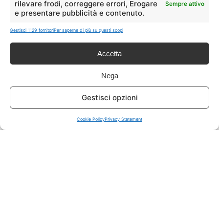
rilevare frodi, correggere errori, Erogare
Sempre attivo
e presentare pubblicità e contenuto.
ISCRIVITI A TUTTO
➔
Gestisci 1129 fornitori
Per saperne di più su questi scopi
Un click per tutti i canali!
Accetta
LIVE OFFERTE
Nega
🔥
💻
Gestisci opzioni
Tutte
Tech
Cookie Policy
Privacy Statement
🛒
👗
Spesa
Moda
🏠
💎
Casa
Extra