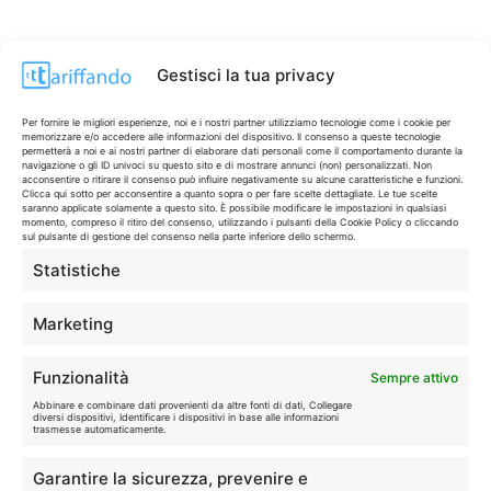
Gestisci la tua privacy
Per fornire le migliori esperienze, noi e i nostri partner utilizziamo tecnologie come i cookie per
memorizzare e/o accedere alle informazioni del dispositivo. Il consenso a queste tecnologie
permetterà a noi e ai nostri partner di elaborare dati personali come il comportamento durante la
navigazione o gli ID univoci su questo sito e di mostrare annunci (non) personalizzati. Non
acconsentire o ritirare il consenso può influire negativamente su alcune caratteristiche e funzioni.
Clicca qui sotto per acconsentire a quanto sopra o per fare scelte dettagliate. Le tue scelte
saranno applicate solamente a questo sito. È possibile modificare le impostazioni in qualsiasi
momento, compreso il ritiro del consenso, utilizzando i pulsanti della Cookie Policy o cliccando
sul pulsante di gestione del consenso nella parte inferiore dello schermo.
Statistiche
CONTI & CARTE
💳
I migliori conti gratuiti.
Marketing
TELEFONIA
📱
Funzionalità
Sempre attivo
Offerte, fibra e 5G.
Abbinare e combinare dati provenienti da altre fonti di dati, Collegare
diversi dispositivi, Identificare i dispositivi in base alle informazioni
trasmesse automaticamente.
GRANDI OFFERTE
🔥
Garantire la sicurezza, prevenire e
Le migliori occasioni oggi.