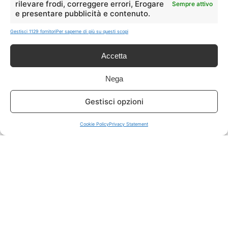
rilevare frodi, correggere errori, Erogare
Sempre attivo
e presentare pubblicità e contenuto.
ISCRIVITI A TUTTO
➔
Gestisci 1129 fornitori
Per saperne di più su questi scopi
Un click per tutti i canali!
Accetta
LIVE OFFERTE
Nega
🔥
💻
Gestisci opzioni
Tutte
Tech
Cookie Policy
Privacy Statement
🛒
👗
Spesa
Moda
🏠
💎
Casa
Extra