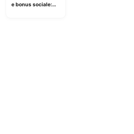
e bonus sociale:
cosa aspettarsi nei
prossimi mesi