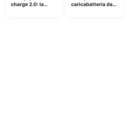
charge 2.0: la
caricabatteria da
nostra recensione
auto Quick Charge:
[da muro]
la nostra
recensione