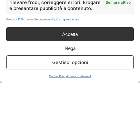
rilevare frodi, correggere errori, Erogare
Sempre attivo
e presentare pubblicità e contenuto.
ISCRIVITI A TUTTO
➔
Gestisci 1129 fornitori
Per saperne di più su questi scopi
Un click per tutti i canali!
Accetta
LIVE OFFERTE
Nega
🔥
💻
Gestisci opzioni
Tutte
Tech
Cookie Policy
Privacy Statement
🛒
👗
Spesa
Moda
🏠
💎
Casa
Extra