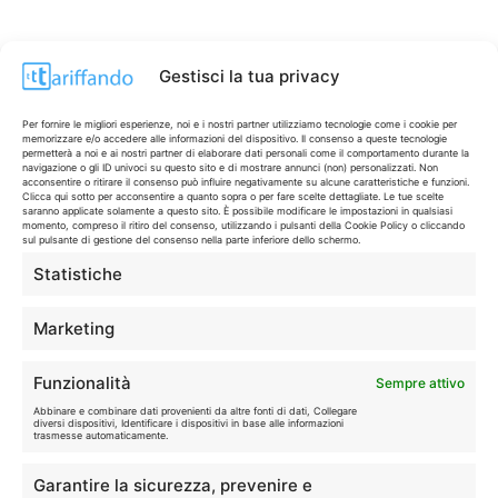
Gestisci la tua privacy
Per fornire le migliori esperienze, noi e i nostri partner utilizziamo tecnologie come i cookie per
memorizzare e/o accedere alle informazioni del dispositivo. Il consenso a queste tecnologie
permetterà a noi e ai nostri partner di elaborare dati personali come il comportamento durante la
navigazione o gli ID univoci su questo sito e di mostrare annunci (non) personalizzati. Non
acconsentire o ritirare il consenso può influire negativamente su alcune caratteristiche e funzioni.
Clicca qui sotto per acconsentire a quanto sopra o per fare scelte dettagliate. Le tue scelte
saranno applicate solamente a questo sito. È possibile modificare le impostazioni in qualsiasi
momento, compreso il ritiro del consenso, utilizzando i pulsanti della Cookie Policy o cliccando
sul pulsante di gestione del consenso nella parte inferiore dello schermo.
Statistiche
CONTI & CARTE
💳
I migliori conti gratuiti.
Marketing
TELEFONIA
📱
Funzionalità
Sempre attivo
Offerte, fibra e 5G.
Abbinare e combinare dati provenienti da altre fonti di dati, Collegare
diversi dispositivi, Identificare i dispositivi in base alle informazioni
trasmesse automaticamente.
GRANDI OFFERTE
🔥
Garantire la sicurezza, prevenire e
Le migliori occasioni oggi.