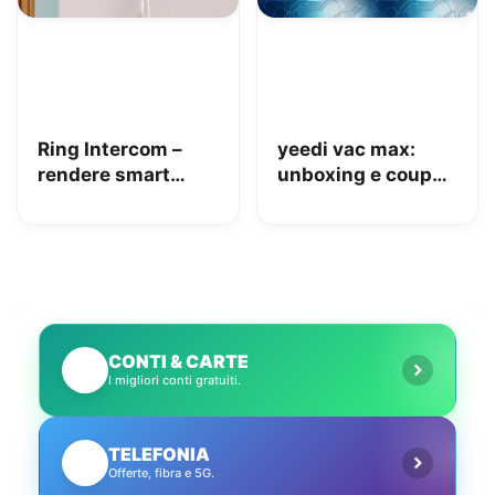
Ring Intercom –
yeedi vac max:
rendere smart
unboxing e coupon
qualsiasi citofono
Amazon da 110€
in pochi minuti!
CONTI & CARTE
💳
I migliori conti gratuiti.
TELEFONIA
📱
Offerte, fibra e 5G.