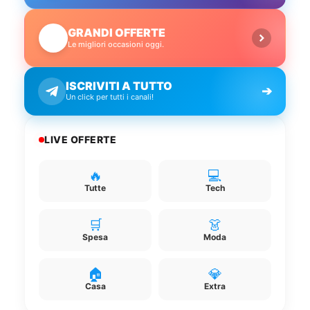
GRANDI OFFERTE
🔥
Le migliori occasioni oggi.
ISCRIVITI A TUTTO
➔
Un click per tutti i canali!
LIVE OFFERTE
🔥
💻
Tutte
Tech
🛒
👗
Spesa
Moda
🏠
💎
Casa
Extra