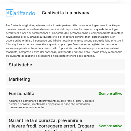
Gestisci la tua privacy
Per fornire le migliori esperienze, noi e i nostri partner utilizziamo tecnologie come i cookie per
Disclaimer
memorizzare e/o accedere alle informazioni del dispositivo. Il consenso a queste tecnologie
permetterà a noi e ai nostri partner di elaborare dati personali come il comportamento durante la
navigazione o gli ID univoci su questo sito e di mostrare annunci (non) personalizzati. Non
acconsentire o ritirare il consenso può influire negativamente su alcune caratteristiche e funzioni.
I marchi citati appartengono ai rispettivi proprietari. Le offerte
Clicca qui sotto per acconsentire a quanto sopra o per fare scelte dettagliate. Le tue scelte
saranno applicate solamente a questo sito. È possibile modificare le impostazioni in qualsiasi
segnalate possono subire variazioni: verifica sempre le condizioni
momento, compreso il ritiro del consenso, utilizzando i pulsanti della Cookie Policy o cliccando
sui siti ufficiali.
sul pulsante di gestione del consenso nella parte inferiore dello schermo.
Statistiche
Info
Marketing
In qualità di Affiliato Amazon ed eBay, Tariffando riceve un
Funzionalità
Sempre attivo
guadagno dagli acquisti idonei.
Abbinare e combinare dati provenienti da altre fonti di dati, Collegare
diversi dispositivi, Identificare i dispositivi in base alle informazioni
trasmesse automaticamente.
Note Legali
|
Cookie Policy
Garantire la sicurezza, prevenire e
rilevare frodi, correggere errori, Erogare
Sempre attivo