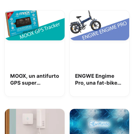
MOOX, un antifurto
ENGWE Engime
GPS super
Pro, una fat-bike
interessante per
super divertente
tenere al sicuro
auto, moto e non
solo: la nostra
prova