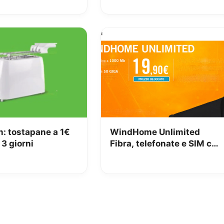
n: tostapane a 1€
WindHome Unlimited
 3 giorni
Fibra, telefonate e SIM con
50GB a 19,90€ per
sempre!