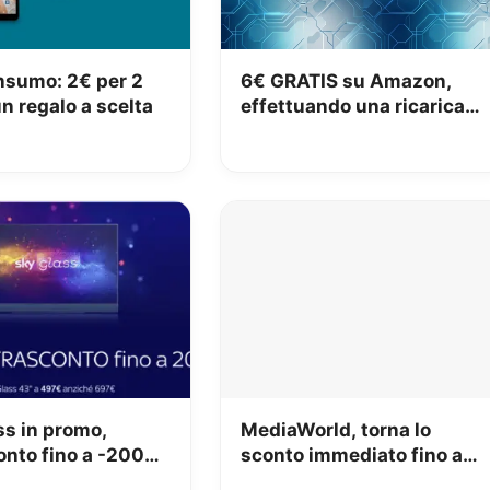
nsumo: 2€ per 2
6€ GRATIS su Amazon,
n regalo a scelta
effettuando una ricarica
di almeno 60€
ss in promo,
MediaWorld, torna lo
onto fino a -200€
sconto immediato fino a
zzo d’acquisto
300€