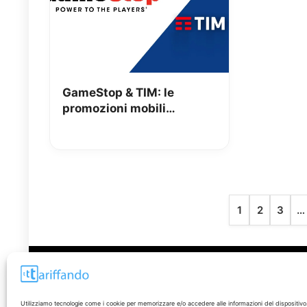
GameStop & TIM: le
promozioni mobili
attivabili nei negozi
1
2
3
…
Disclaimer
Utilizziamo tecnologie come i cookie per memorizzare e/o accedere alle informazioni del dispositivo