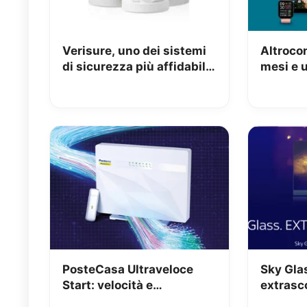
Verisure, uno dei sistemi
Altroco
di sicurezza più affidabili,
mesi e u
in promo Black Friday al
50%
PosteCasa Ultraveloce
Sky Gla
Start: velocità e
extrasc
convenienza a 23.90€
sul pre