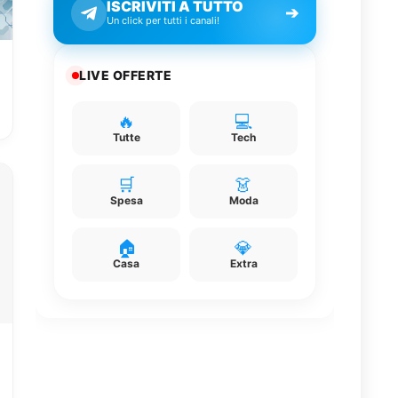
ISCRIVITI A TUTTO
➔
Un click per tutti i canali!
LIVE OFFERTE
🔥
💻
Tutte
Tech
🛒
👗
Spesa
Moda
🏠
💎
Casa
Extra