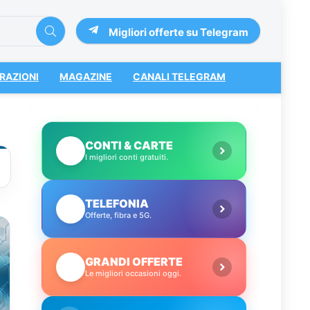
Migliori offerte su Telegram
RAZIONI
MAGAZINE
CANALI TELEGRAM
CONTI & CARTE
💳
I migliori conti gratuiti.
TELEFONIA
📱
Offerte, fibra e 5G.
GRANDI OFFERTE
🔥
Le migliori occasioni oggi.