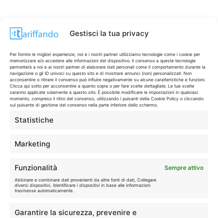
Gestisci la tua privacy
Per fornire le migliori esperienze, noi e i nostri partner utilizziamo tecnologie come i cookie per
memorizzare e/o accedere alle informazioni del dispositivo. Il consenso a queste tecnologie
permetterà a noi e ai nostri partner di elaborare dati personali come il comportamento durante la
navigazione o gli ID univoci su questo sito e di mostrare annunci (non) personalizzati. Non
acconsentire o ritirare il consenso può influire negativamente su alcune caratteristiche e funzioni.
Clicca qui sotto per acconsentire a quanto sopra o per fare scelte dettagliate. Le tue scelte
saranno applicate solamente a questo sito. È possibile modificare le impostazioni in qualsiasi
momento, compreso il ritiro del consenso, utilizzando i pulsanti della Cookie Policy o cliccando
sul pulsante di gestione del consenso nella parte inferiore dello schermo.
Statistiche
CONTI & CARTE
💳
I migliori conti gratuiti.
Marketing
TELEFONIA
📱
Funzionalità
Sempre attivo
Offerte, fibra e 5G.
Abbinare e combinare dati provenienti da altre fonti di dati, Collegare
diversi dispositivi, Identificare i dispositivi in base alle informazioni
trasmesse automaticamente.
GRANDI OFFERTE
🔥
Garantire la sicurezza, prevenire e
Le migliori occasioni oggi.