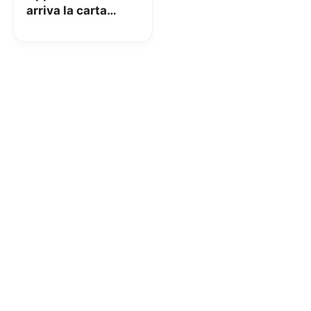
arriva la carta
fedeltà digitale
Lidl