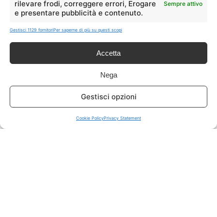
rilevare frodi, correggere errori, Erogare
Sempre attivo
e presentare pubblicità e contenuto.
ISCRIVITI A TUTTO
➔
Gestisci 1129 fornitori
Per saperne di più su questi scopi
Un click per tutti i canali!
Accetta
LIVE OFFERTE
Nega
🔥
💻
Gestisci opzioni
Tutte
Tech
Cookie Policy
Privacy Statement
🛒
👗
Spesa
Moda
🏠
💎
Casa
Extra