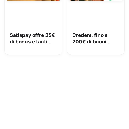
Satispay offre 35€
Credem, fino a
di bonus e tanti
200€ di buoni
servizi utili
Amazon con il
conto gratuito