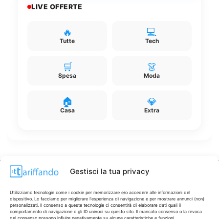
LIVE OFFERTE
🔥
💻
Tutte
Tech
🛒
👗
Spesa
Moda
🏠
💎
Casa
Extra
Gestisci la tua privacy
Disclaimer
Utilizziamo tecnologie come i cookie per memorizzare e/o accedere alle informazioni del
dispositivo. Lo facciamo per migliorare l'esperienza di navigazione e per mostrare annunci (non)
I marchi citati appartengono ai rispettivi proprietari. Le offerte
personalizzati. Il consenso a queste tecnologie ci consentirà di elaborare dati quali il
segnalate possono subire variazioni: verifica sempre le condizioni
comportamento di navigazione o gli ID univoci su questo sito. Il mancato consenso o la revoca
del consenso possono influire negativamente su alcune caratteristiche e funzioni.