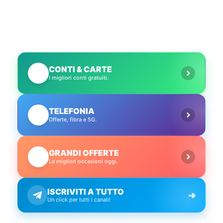
CONTI & CARTE
💳
I migliori conti gratuiti.
TELEFONIA
📱
Offerte, fibra e 5G.
GRANDI OFFERTE
🔥
Le migliori occasioni oggi.
ISCRIVITI A TUTTO
➔
Un click per tutti i canali!