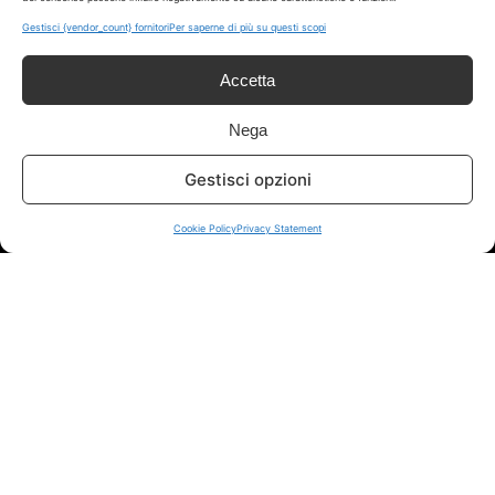
sui siti ufficiali.
Gestisci {vendor_count} fornitori
Per saperne di più su questi scopi
Accetta
Info
Nega
In qualità di Affiliato Amazon ed eBay, Tariffando riceve un
guadagno dagli acquisti idonei.
Gestisci opzioni
Note Legali
|
Cookie Policy
Cookie Policy
Privacy Statement
Chi Siamo
|
Contattaci