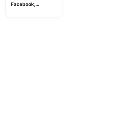
Facebook,
Instagram (e non
solo)
malfunzionanti