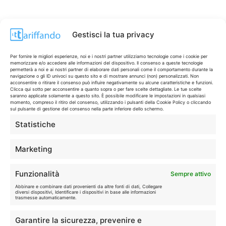
Gestisci la tua privacy
Per fornire le migliori esperienze, noi e i nostri partner utilizziamo tecnologie come i cookie per
memorizzare e/o accedere alle informazioni del dispositivo. Il consenso a queste tecnologie
permetterà a noi e ai nostri partner di elaborare dati personali come il comportamento durante la
navigazione o gli ID univoci su questo sito e di mostrare annunci (non) personalizzati. Non
acconsentire o ritirare il consenso può influire negativamente su alcune caratteristiche e funzioni.
Clicca qui sotto per acconsentire a quanto sopra o per fare scelte dettagliate. Le tue scelte
saranno applicate solamente a questo sito. È possibile modificare le impostazioni in qualsiasi
momento, compreso il ritiro del consenso, utilizzando i pulsanti della Cookie Policy o cliccando
sul pulsante di gestione del consenso nella parte inferiore dello schermo.
Statistiche
CONTI & CARTE
💳
I migliori conti gratuiti.
Marketing
TELEFONIA
📱
Funzionalità
Sempre attivo
Offerte, fibra e 5G.
Abbinare e combinare dati provenienti da altre fonti di dati, Collegare
diversi dispositivi, Identificare i dispositivi in base alle informazioni
trasmesse automaticamente.
GRANDI OFFERTE
🔥
Garantire la sicurezza, prevenire e
Le migliori occasioni oggi.