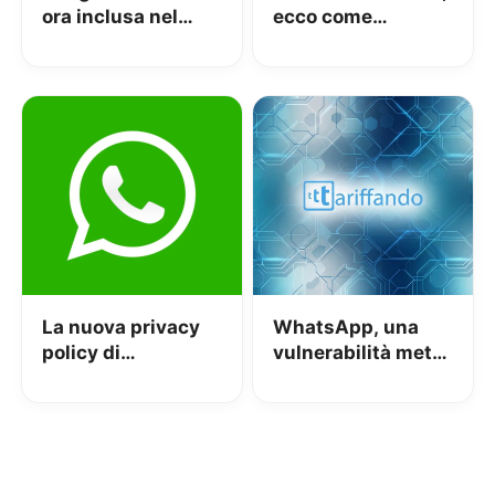
ora inclusa nel
ecco come
piano da 1.99€ con
disattivare gli SMS
100BG di spazio
La nuova privacy
WhatsApp, una
policy di
vulnerabilità mette
WhatsApp
a rischio il vostro
potrebbe essere
account
considerata
illegale