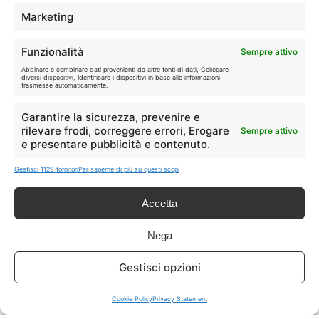
TELEFONIA
📱
Marketing
Offerte, fibra e 5G.
Funzionalità
Sempre attivo
GRANDI OFFERTE
Abbinare e combinare dati provenienti da altre fonti di dati, Collegare
🔥
diversi dispositivi, Identificare i dispositivi in base alle informazioni
Le migliori occasioni oggi.
trasmesse automaticamente.
Garantire la sicurezza, prevenire e
ISCRIVITI A TUTTO
➔
rilevare frodi, correggere errori, Erogare
Sempre attivo
Un click per tutti i canali!
e presentare pubblicità e contenuto.
Gestisci 1129 fornitori
Per saperne di più su questi scopi
LIVE OFFERTE
Accetta
🔥
💻
Tutte
Tech
Nega
🛒
👗
Gestisci opzioni
Spesa
Moda
Cookie Policy
Privacy Statement
🏠
💎