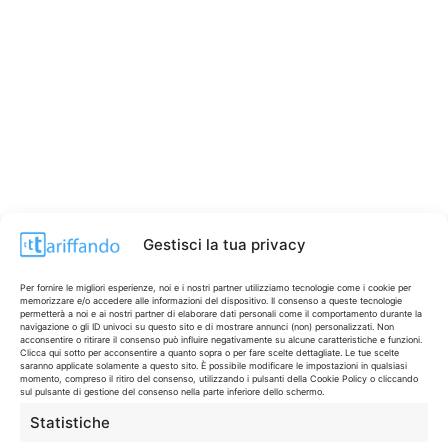
Gestisci la tua privacy
Per fornire le migliori esperienze, noi e i nostri partner utilizziamo tecnologie come i cookie per
memorizzare e/o accedere alle informazioni del dispositivo. Il consenso a queste tecnologie
permetterà a noi e ai nostri partner di elaborare dati personali come il comportamento durante la
navigazione o gli ID univoci su questo sito e di mostrare annunci (non) personalizzati. Non
acconsentire o ritirare il consenso può influire negativamente su alcune caratteristiche e funzioni.
Clicca qui sotto per acconsentire a quanto sopra o per fare scelte dettagliate. Le tue scelte
saranno applicate solamente a questo sito. È possibile modificare le impostazioni in qualsiasi
CONTI & CARTE
💳
momento, compreso il ritiro del consenso, utilizzando i pulsanti della Cookie Policy o cliccando
sul pulsante di gestione del consenso nella parte inferiore dello schermo.
I migliori conti gratuiti.
Statistiche