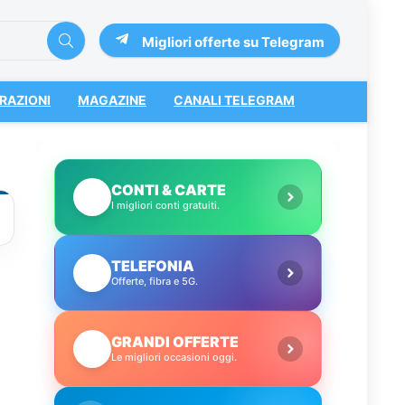
Migliori offerte su Telegram
RAZIONI
MAGAZINE
CANALI TELEGRAM
CONTI & CARTE
💳
I migliori conti gratuiti.
TELEFONIA
📱
Offerte, fibra e 5G.
GRANDI OFFERTE
🔥
Le migliori occasioni oggi.