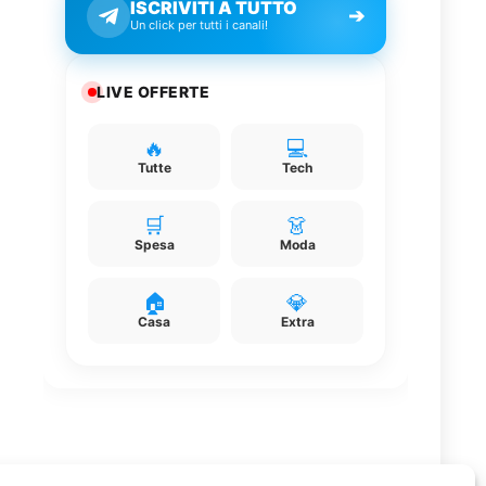
ISCRIVITI A TUTTO
➔
Un click per tutti i canali!
LIVE OFFERTE
🔥
💻
Tutte
Tech
🛒
👗
Spesa
Moda
🏠
💎
Casa
Extra