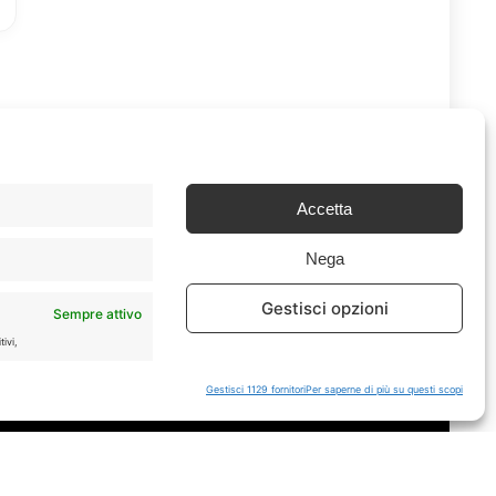
Accetta
Nega
Gestisci opzioni
Sempre attivo
Chi Siamo
|
Contattaci
ivi,
Gestisci 1129 fornitori
Per saperne di più su questi scopi
tà e
Sempre attivo