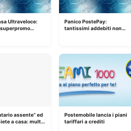
sa Ultraveloce:
Panico PostePay:
a superpromo
tantissimi addebiti non
 19.90€
autorizzati e carte
svuotate
atario assente” ed
Postemobile lancia i piani
iete a casa: multa
tariffari a crediti
ioni a Poste