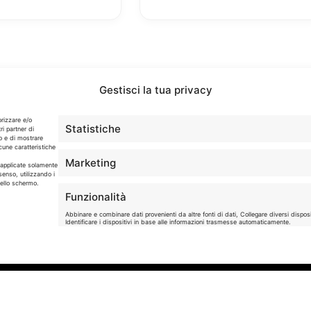
Gestisci la tua privacy
orizzare e/o
Statistiche
ri partner di
o e di mostrare
cune caratteristiche
Info
Marketing
o applicate solamente
senso, utilizzando i
dello schermo.
In qualità di Affiliato Amazon ed eBay, Tariffando riceve
Funzionalità
un guadagno dagli acquisti idonei.
Abbinare e combinare dati provenienti da altre fonti di dati, Collegare diversi disposit
Identificare i dispositivi in base alle informazioni trasmesse automaticamente.
Note Legali
|
Cookie Policy
Garantire la sicurezza, prevenire e rilevare frodi,
correggere errori, Erogare e presentare pubblici
contenuto.
iservati. - P. IVA 05424560877