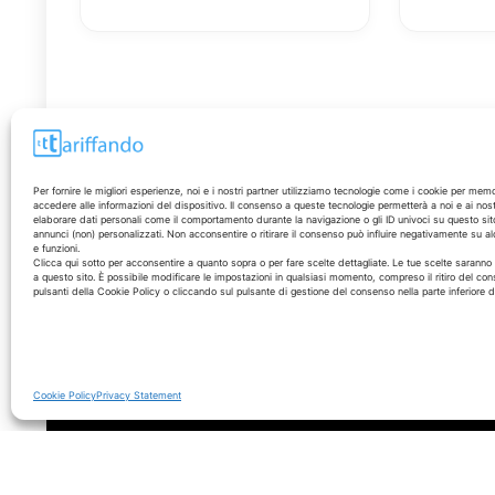
condizioni
Italiane
Per fornire le migliori esperienze, noi e i nostri partner utilizziamo tecnologie come i cookie per mem
accedere alle informazioni del dispositivo. Il consenso a queste tecnologie permetterà a noi e ai nost
elaborare dati personali come il comportamento durante la navigazione o gli ID univoci su questo sit
annunci (non) personalizzati. Non acconsentire o ritirare il consenso può influire negativamente su al
e funzioni.
Disclaimer
Clicca qui sotto per acconsentire a quanto sopra o per fare scelte dettagliate. Le tue scelte sarann
a questo sito. È possibile modificare le impostazioni in qualsiasi momento, compreso il ritiro del con
pulsanti della Cookie Policy o cliccando sul pulsante di gestione del consenso nella parte inferiore 
I marchi citati appartengono ai rispettivi proprietari. Le
offerte segnalate possono subire variazioni: verifica
sempre le condizioni sui siti ufficiali.
Cookie Policy
Privacy Statement
© 2026 - Tariffando® è un marchio registrato - Tutti i diritti sono r