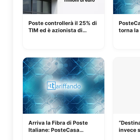
Poste controllerà il 25% di
PosteCa
TIM ed è azionista di
torna l
maggioranza: iliad beffata
online a
Arriva la Fibra di Poste
“Destin
Italiane: PosteCasa
invece s
Ultraveloce – Ecco costi e
da 5 Mil