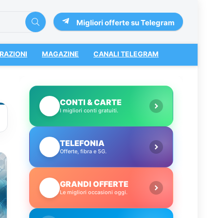
Migliori offerte su Telegram
RAZIONI
MAGAZINE
CANALI TELEGRAM
CONTI & CARTE
💳
I migliori conti gratuiti.
TELEFONIA
📱
Offerte, fibra e 5G.
GRANDI OFFERTE
🔥
Le migliori occasioni oggi.