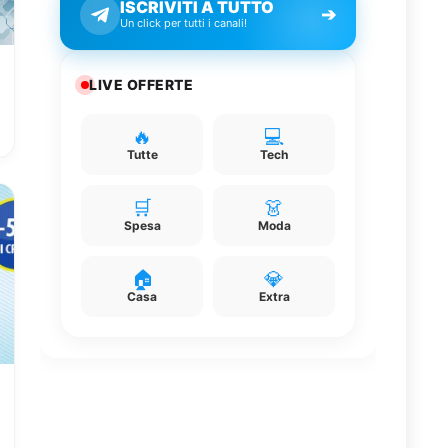
ISCRIVITI A TUTTO
➔
Un click per tutti i canali!
LIVE OFFERTE
🔥
💻
Tutte
Tech
🛒
👗
Spesa
Moda
🏠
💎
Casa
Extra