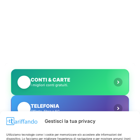
CONTI & CARTE
💳
I migliori conti gratuiti.
TELEFONIA
📱
Offerte, fibra e 5G.
Gestisci la tua privacy
GRANDI OFFERTE
🔥
Utilizziamo tecnologie come i cookie per memorizzare e/o accedere alle informazioni del
Le migliori occasioni oggi.
dispositivo. Lo facciamo per migliorare l'esperienza di navigazione e per mostrare annunci (non)