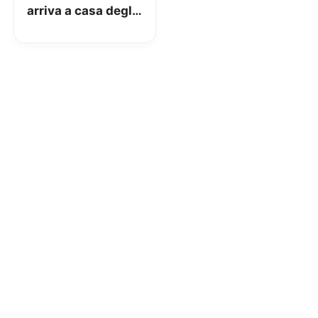
arriva a casa degli
studenti affetti da
patologie croniche