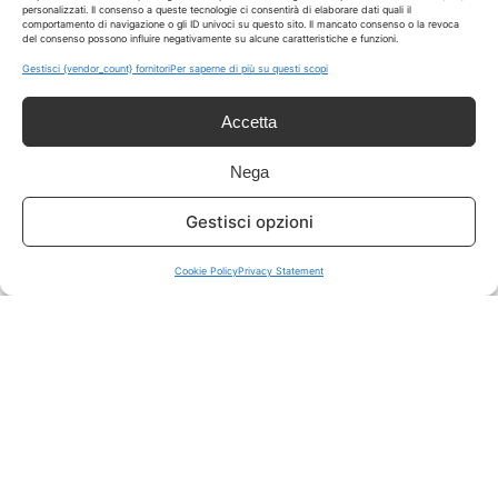
personalizzati. Il consenso a queste tecnologie ci consentirà di elaborare dati quali il
comportamento di navigazione o gli ID univoci su questo sito. Il mancato consenso o la revoca
del consenso possono influire negativamente su alcune caratteristiche e funzioni.
ISCRIVITI A TUTTO
➔
Gestisci {vendor_count} fornitori
Per saperne di più su questi scopi
Un click per tutti i canali!
Accetta
LIVE OFFERTE
Nega
🔥
💻
Gestisci opzioni
Tutte
Tech
Cookie Policy
Privacy Statement
🛒
👗
Spesa
Moda
🏠
💎
Casa
Extra