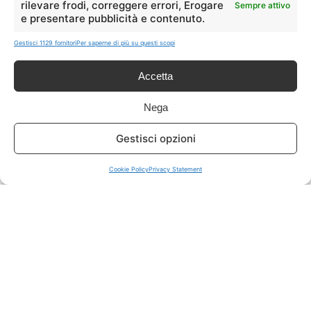
rilevare frodi, correggere errori, Erogare
Sempre attivo
e presentare pubblicità e contenuto.
ISCRIVITI A TUTTO
➔
Gestisci 1129 fornitori
Per saperne di più su questi scopi
Un click per tutti i canali!
Accetta
LIVE OFFERTE
Nega
🔥
💻
Gestisci opzioni
Tutte
Tech
Cookie Policy
Privacy Statement
🛒
👗
Spesa
Moda
🏠
💎
Casa
Extra