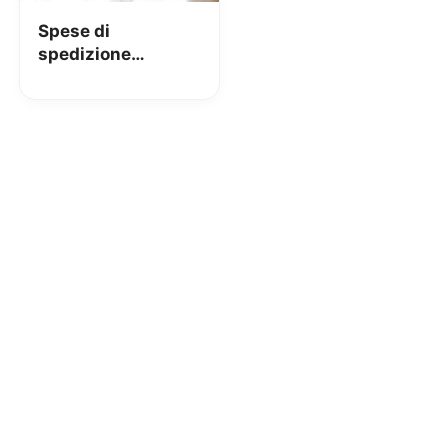
Spese di
spedizione
rimborsate in caso
di reso, grazie a
PayPal