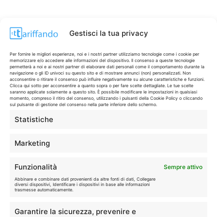
Gestisci la tua privacy
Per fornire le migliori esperienze, noi e i nostri partner utilizziamo tecnologie come i cookie per
memorizzare e/o accedere alle informazioni del dispositivo. Il consenso a queste tecnologie
permetterà a noi e ai nostri partner di elaborare dati personali come il comportamento durante la
navigazione o gli ID univoci su questo sito e di mostrare annunci (non) personalizzati. Non
acconsentire o ritirare il consenso può influire negativamente su alcune caratteristiche e funzioni.
Clicca qui sotto per acconsentire a quanto sopra o per fare scelte dettagliate. Le tue scelte
saranno applicate solamente a questo sito. È possibile modificare le impostazioni in qualsiasi
momento, compreso il ritiro del consenso, utilizzando i pulsanti della Cookie Policy o cliccando
sul pulsante di gestione del consenso nella parte inferiore dello schermo.
Statistiche
CONTI & CARTE
💳
I migliori conti gratuiti.
Marketing
TELEFONIA
📱
Funzionalità
Sempre attivo
Offerte, fibra e 5G.
Abbinare e combinare dati provenienti da altre fonti di dati, Collegare
diversi dispositivi, Identificare i dispositivi in base alle informazioni
trasmesse automaticamente.
GRANDI OFFERTE
🔥
Garantire la sicurezza, prevenire e
Le migliori occasioni oggi.