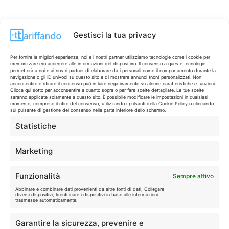
Gestisci la tua privacy
Per fornire le migliori esperienze, noi e i nostri partner utilizziamo tecnologie come i cookie per
memorizzare e/o accedere alle informazioni del dispositivo. Il consenso a queste tecnologie
permetterà a noi e ai nostri partner di elaborare dati personali come il comportamento durante la
navigazione o gli ID univoci su questo sito e di mostrare annunci (non) personalizzati. Non
acconsentire o ritirare il consenso può influire negativamente su alcune caratteristiche e funzioni.
Clicca qui sotto per acconsentire a quanto sopra o per fare scelte dettagliate. Le tue scelte
saranno applicate solamente a questo sito. È possibile modificare le impostazioni in qualsiasi
momento, compreso il ritiro del consenso, utilizzando i pulsanti della Cookie Policy o cliccando
sul pulsante di gestione del consenso nella parte inferiore dello schermo.
Statistiche
CONTI & CARTE
💳
I migliori conti gratuiti.
Marketing
TELEFONIA
📱
Funzionalità
Sempre attivo
Offerte, fibra e 5G.
Abbinare e combinare dati provenienti da altre fonti di dati, Collegare
diversi dispositivi, Identificare i dispositivi in base alle informazioni
trasmesse automaticamente.
GRANDI OFFERTE
🔥
Garantire la sicurezza, prevenire e
Le migliori occasioni oggi.