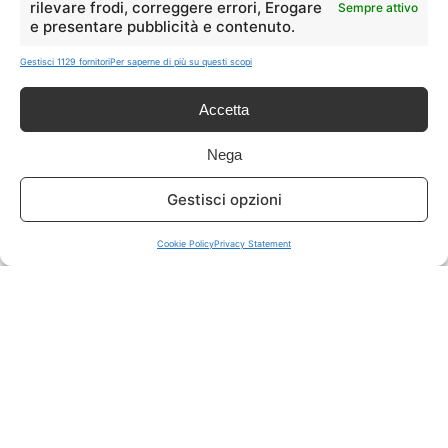
rilevare frodi, correggere errori, Erogare
Sempre attivo
e presentare pubblicità e contenuto.
ISCRIVITI A TUTTO
➔
Gestisci 1129 fornitori
Per saperne di più su questi scopi
Un click per tutti i canali!
Accetta
LIVE OFFERTE
Nega
🔥
💻
Gestisci opzioni
Tutte
Tech
Cookie Policy
Privacy Statement
🛒
👗
Spesa
Moda
🏠
💎
Casa
Extra