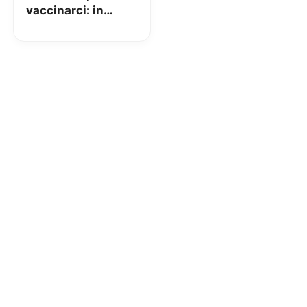
vaccinarci: in
apertura Hub