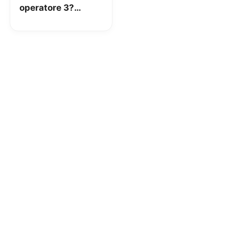
operatore 3?
Mission
Impossible!