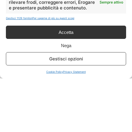
rilevare frodi, correggere errori, Erogare
Sempre attivo
e presentare pubblicità e contenuto.
ISCRIVITI A TUTTO
➔
Gestisci 1129 fornitori
Per saperne di più su questi scopi
Un click per tutti i canali!
Accetta
LIVE OFFERTE
Nega
🔥
💻
Gestisci opzioni
Tutte
Tech
Cookie Policy
Privacy Statement
🛒
👗
Spesa
Moda
🏠
💎
Casa
Extra