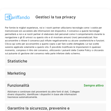
Gestisci la tua privacy
Per fornire le migliori esperienze, noi e i nostri partner utilizziamo tecnologie come i cookie per
memorizzare e/o accedere alle informazioni del dispositivo. Il consenso a queste tecnologie
permetterà a noi e ai nostri partner di elaborare dati personali come il comportamento durante la
navigazione o gli ID univoci su questo sito e di mostrare annunci (non) personalizzati. Non
acconsentire o ritirare il consenso può influire negativamente su alcune caratteristiche e funzioni.
Clicca qui sotto per acconsentire a quanto sopra o per fare scelte dettagliate. Le tue scelte
saranno applicate solamente a questo sito. È possibile modificare le impostazioni in qualsiasi
momento, compreso il ritiro del consenso, utilizzando i pulsanti della Cookie Policy o cliccando
sul pulsante di gestione del consenso nella parte inferiore dello schermo.
Statistiche
CONTI & CARTE
💳
I migliori conti gratuiti.
Marketing
TELEFONIA
📱
Funzionalità
Sempre attivo
Offerte, fibra e 5G.
Abbinare e combinare dati provenienti da altre fonti di dati, Collegare
diversi dispositivi, Identificare i dispositivi in base alle informazioni
trasmesse automaticamente.
GRANDI OFFERTE
🔥
Garantire la sicurezza, prevenire e
Le migliori occasioni oggi.