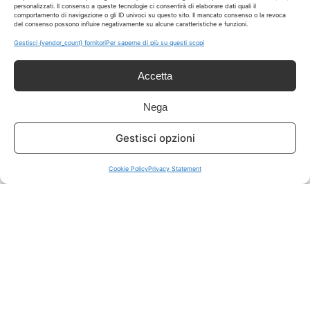
personalizzati. Il consenso a queste tecnologie ci consentirà di elaborare dati quali il
comportamento di navigazione o gli ID univoci su questo sito. Il mancato consenso o la revoca
del consenso possono influire negativamente su alcune caratteristiche e funzioni.
ISCRIVITI A TUTTO
➔
Gestisci {vendor_count} fornitori
Per saperne di più su questi scopi
Un click per tutti i canali!
Accetta
LIVE OFFERTE
Nega
🔥
💻
Gestisci opzioni
Tutte
Tech
Cookie Policy
Privacy Statement
🛒
👗
Spesa
Moda
🏠
💎
Casa
Extra