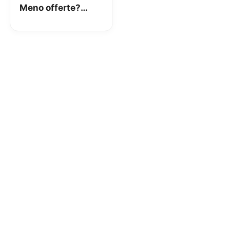
Meno offerte?
“Colpa” dello
sciopero di SDA