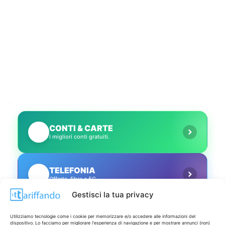
CONTI & CARTE
💳
I migliori conti gratuiti.
TELEFONIA
📱
Offerte, fibra e 5G.
Gestisci la tua privacy
GRANDI OFFERTE
🔥
Utilizziamo tecnologie come i cookie per memorizzare e/o accedere alle informazioni del
Le migliori occasioni oggi.
dispositivo. Lo facciamo per migliorare l'esperienza di navigazione e per mostrare annunci (non)