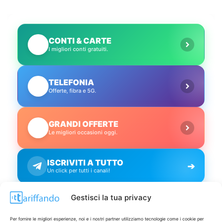
CONTI & CARTE
💳
I migliori conti gratuiti.
TELEFONIA
📱
Offerte, fibra e 5G.
GRANDI OFFERTE
🔥
Le migliori occasioni oggi.
ISCRIVITI A TUTTO
➔
Un click per tutti i canali!
Gestisci la tua privacy
LIVE OFFERTE
Per fornire le migliori esperienze, noi e i nostri partner utilizziamo tecnologie come i cookie per