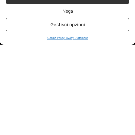
Info
Nega
In qualità di Affiliato Amazon ed eBay, Tariffando riceve un
Gestisci opzioni
guadagno dagli acquisti idonei.
Cookie Policy
Privacy Statement
Note Legali
|
Cookie Policy
Chi Siamo
|
Contattaci
© 2026 - Tariffando® è un marchio registrato - Tutti i diritti sono
riservati. - P. IVA 05424560877