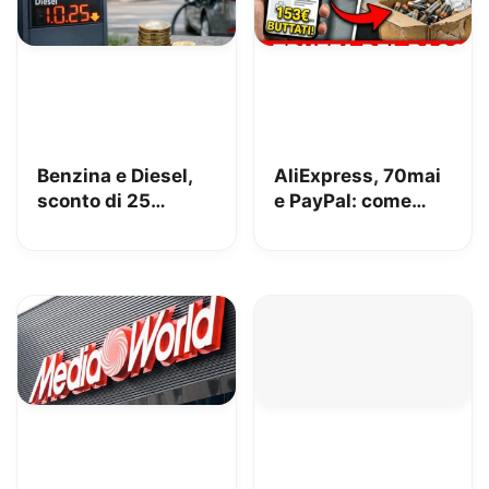
Benzina e Diesel,
AliExpress, 70mai
sconto di 25
e PayPal: come
centesimi da oggi
perdere 153€
[AGGIORNATO,
risolto!]