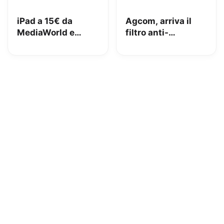
iPad a 15€ da
Agcom, arriva il
MediaWorld e
filtro anti-
adesso lo vuole
spoofing: addio al
indietro: come
telemarketing
stanno le cose e
selvaggio?
cosa abbiamo fatto
noi