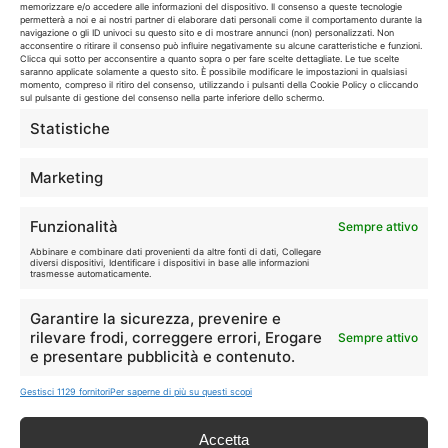
🔥
💻
memorizzare e/o accedere alle informazioni del dispositivo. Il consenso a queste tecnologie
permetterà a noi e ai nostri partner di elaborare dati personali come il comportamento durante la
Tutte
Tech
navigazione o gli ID univoci su questo sito e di mostrare annunci (non) personalizzati. Non
acconsentire o ritirare il consenso può influire negativamente su alcune caratteristiche e funzioni.
Clicca qui sotto per acconsentire a quanto sopra o per fare scelte dettagliate. Le tue scelte
saranno applicate solamente a questo sito. È possibile modificare le impostazioni in qualsiasi
🛒
👗
momento, compreso il ritiro del consenso, utilizzando i pulsanti della Cookie Policy o cliccando
Spesa
Moda
sul pulsante di gestione del consenso nella parte inferiore dello schermo.
Statistiche
🏠
💎
Casa
Extra
Marketing
Funzionalità
Sempre attivo
Abbinare e combinare dati provenienti da altre fonti di dati, Collegare
diversi dispositivi, Identificare i dispositivi in base alle informazioni
trasmesse automaticamente.
Disclaimer
Garantire la sicurezza, prevenire e
rilevare frodi, correggere errori, Erogare
Sempre attivo
I marchi citati appartengono ai rispettivi proprietari. Le offerte
e presentare pubblicità e contenuto.
segnalate possono subire variazioni: verifica sempre le condizioni
sui siti ufficiali.
Gestisci 1129 fornitori
Per saperne di più su questi scopi
Accetta