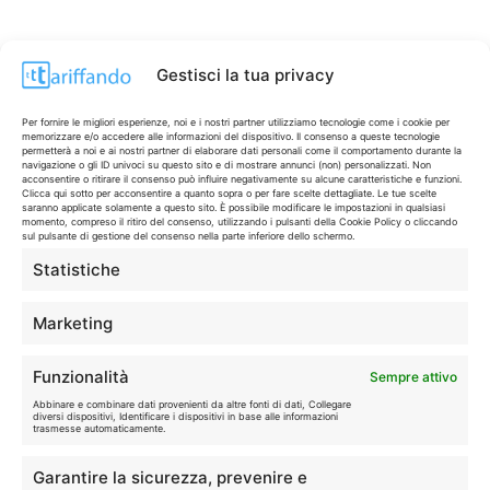
Gestisci la tua privacy
Per fornire le migliori esperienze, noi e i nostri partner utilizziamo tecnologie come i cookie per
memorizzare e/o accedere alle informazioni del dispositivo. Il consenso a queste tecnologie
permetterà a noi e ai nostri partner di elaborare dati personali come il comportamento durante la
navigazione o gli ID univoci su questo sito e di mostrare annunci (non) personalizzati. Non
acconsentire o ritirare il consenso può influire negativamente su alcune caratteristiche e funzioni.
Clicca qui sotto per acconsentire a quanto sopra o per fare scelte dettagliate. Le tue scelte
saranno applicate solamente a questo sito. È possibile modificare le impostazioni in qualsiasi
momento, compreso il ritiro del consenso, utilizzando i pulsanti della Cookie Policy o cliccando
sul pulsante di gestione del consenso nella parte inferiore dello schermo.
Statistiche
CONTI & CARTE
💳
I migliori conti gratuiti.
Marketing
TELEFONIA
📱
Funzionalità
Sempre attivo
Offerte, fibra e 5G.
Abbinare e combinare dati provenienti da altre fonti di dati, Collegare
diversi dispositivi, Identificare i dispositivi in base alle informazioni
trasmesse automaticamente.
GRANDI OFFERTE
🔥
Garantire la sicurezza, prevenire e
Le migliori occasioni oggi.