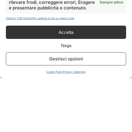
rilevare frodi, correggere errori, Erogare
Sempre attivo
e presentare pubblicità e contenuto.
ISCRIVITI A TUTTO
➔
Gestisci 1129 fornitori
Per saperne di più su questi scopi
Un click per tutti i canali!
Accetta
LIVE OFFERTE
Nega
🔥
💻
Gestisci opzioni
Tutte
Tech
Cookie Policy
Privacy Statement
🛒
👗
Spesa
Moda
🏠
💎
Casa
Extra