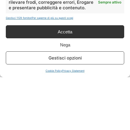
rilevare frodi, correggere errori, Erogare
Sempre attivo
e presentare pubblicità e contenuto.
ISCRIVITI A TUTTO
➔
Gestisci 1129 fornitori
Per saperne di più su questi scopi
Un click per tutti i canali!
Accetta
LIVE OFFERTE
Nega
🔥
💻
Gestisci opzioni
Tutte
Tech
Cookie Policy
Privacy Statement
🛒
👗
Spesa
Moda
🏠
💎
Casa
Extra