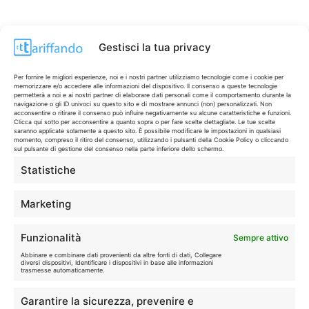
Gestisci la tua privacy
Per fornire le migliori esperienze, noi e i nostri partner utilizziamo tecnologie come i cookie per
memorizzare e/o accedere alle informazioni del dispositivo. Il consenso a queste tecnologie
permetterà a noi e ai nostri partner di elaborare dati personali come il comportamento durante la
navigazione o gli ID univoci su questo sito e di mostrare annunci (non) personalizzati. Non
acconsentire o ritirare il consenso può influire negativamente su alcune caratteristiche e funzioni.
Clicca qui sotto per acconsentire a quanto sopra o per fare scelte dettagliate. Le tue scelte
saranno applicate solamente a questo sito. È possibile modificare le impostazioni in qualsiasi
momento, compreso il ritiro del consenso, utilizzando i pulsanti della Cookie Policy o cliccando
sul pulsante di gestione del consenso nella parte inferiore dello schermo.
Statistiche
CONTI & CARTE
💳
I migliori conti gratuiti.
Marketing
TELEFONIA
📱
Funzionalità
Sempre attivo
Offerte, fibra e 5G.
Abbinare e combinare dati provenienti da altre fonti di dati, Collegare
diversi dispositivi, Identificare i dispositivi in base alle informazioni
trasmesse automaticamente.
GRANDI OFFERTE
🔥
Garantire la sicurezza, prevenire e
Le migliori occasioni oggi.