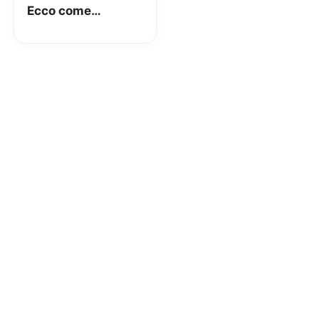
Ecco come
implementarlo a
soli 15€!