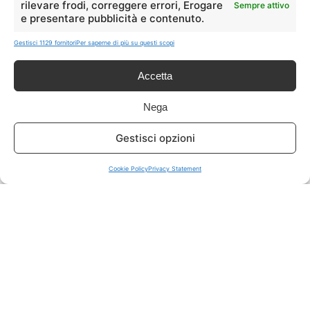
rilevare frodi, correggere errori, Erogare
Sempre attivo
e presentare pubblicità e contenuto.
ISCRIVITI A TUTTO
➔
Gestisci 1129 fornitori
Per saperne di più su questi scopi
Un click per tutti i canali!
Accetta
LIVE OFFERTE
Nega
🔥
💻
Gestisci opzioni
Tutte
Tech
Cookie Policy
Privacy Statement
🛒
👗
Spesa
Moda
🏠
💎
Casa
Extra