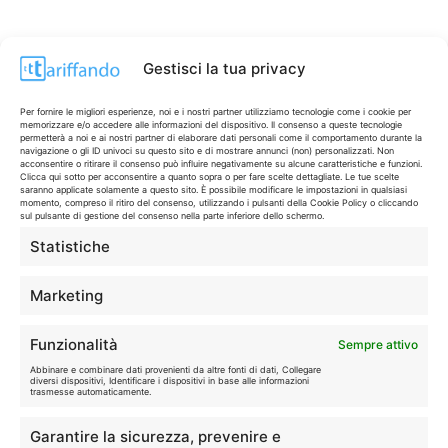
Gestisci la tua privacy
Per fornire le migliori esperienze, noi e i nostri partner utilizziamo tecnologie come i cookie per
memorizzare e/o accedere alle informazioni del dispositivo. Il consenso a queste tecnologie
permetterà a noi e ai nostri partner di elaborare dati personali come il comportamento durante la
navigazione o gli ID univoci su questo sito e di mostrare annunci (non) personalizzati. Non
acconsentire o ritirare il consenso può influire negativamente su alcune caratteristiche e funzioni.
Clicca qui sotto per acconsentire a quanto sopra o per fare scelte dettagliate. Le tue scelte
saranno applicate solamente a questo sito. È possibile modificare le impostazioni in qualsiasi
momento, compreso il ritiro del consenso, utilizzando i pulsanti della Cookie Policy o cliccando
sul pulsante di gestione del consenso nella parte inferiore dello schermo.
Statistiche
CONTI & CARTE
💳
I migliori conti gratuiti.
Marketing
TELEFONIA
📱
Funzionalità
Sempre attivo
Offerte, fibra e 5G.
Abbinare e combinare dati provenienti da altre fonti di dati, Collegare
diversi dispositivi, Identificare i dispositivi in base alle informazioni
trasmesse automaticamente.
GRANDI OFFERTE
🔥
Garantire la sicurezza, prevenire e
Le migliori occasioni oggi.