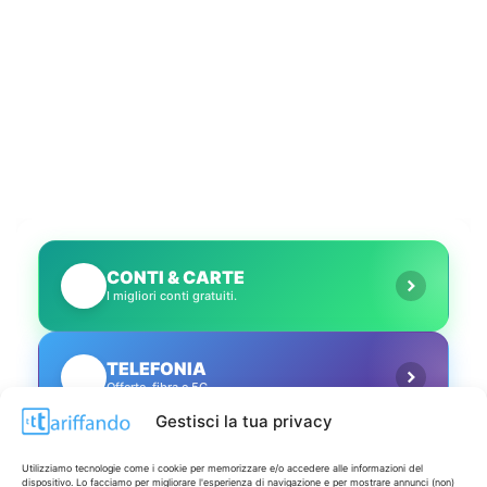
CONTI & CARTE
💳
I migliori conti gratuiti.
TELEFONIA
📱
Offerte, fibra e 5G.
Gestisci la tua privacy
GRANDI OFFERTE
🔥
Utilizziamo tecnologie come i cookie per memorizzare e/o accedere alle informazioni del
Le migliori occasioni oggi.
dispositivo. Lo facciamo per migliorare l'esperienza di navigazione e per mostrare annunci (non)