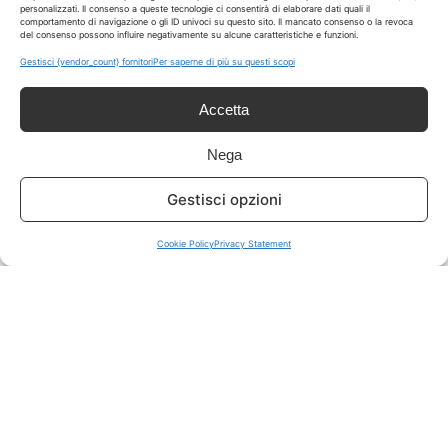
personalizzati. Il consenso a queste tecnologie ci consentirà di elaborare dati quali il
comportamento di navigazione o gli ID univoci su questo sito. Il mancato consenso o la revoca
del consenso possono influire negativamente su alcune caratteristiche e funzioni.
ISCRIVITI A TUTTO
➔
Gestisci {vendor_count} fornitori
Per saperne di più su questi scopi
Un click per tutti i canali!
Accetta
LIVE OFFERTE
Nega
🔥
💻
Gestisci opzioni
Tutte
Tech
Cookie Policy
Privacy Statement
🛒
👗
Spesa
Moda
🏠
💎
Casa
Extra