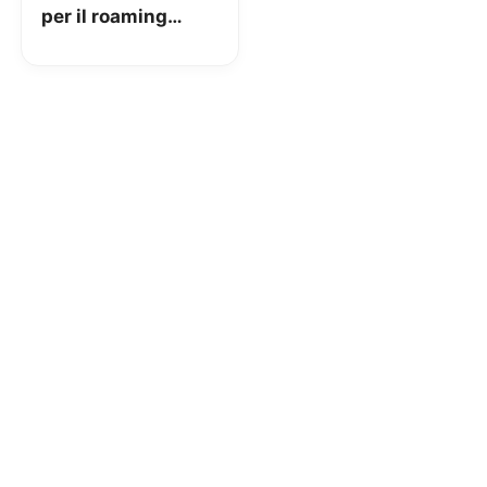
per il roaming
Nazionale ed
Internazionale da
oggi