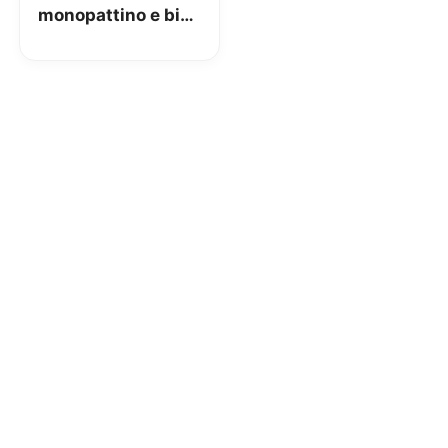
monopattino e bici:
ecco come
richiederlo!