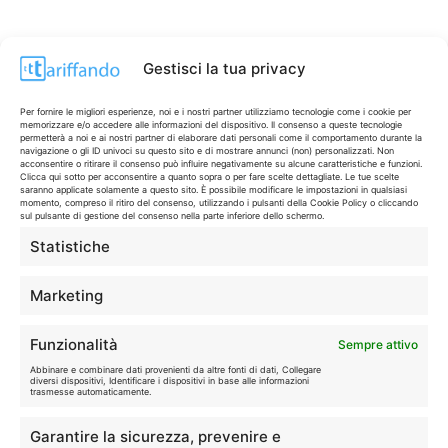
Gestisci la tua privacy
Per fornire le migliori esperienze, noi e i nostri partner utilizziamo tecnologie come i cookie per
memorizzare e/o accedere alle informazioni del dispositivo. Il consenso a queste tecnologie
permetterà a noi e ai nostri partner di elaborare dati personali come il comportamento durante la
navigazione o gli ID univoci su questo sito e di mostrare annunci (non) personalizzati. Non
acconsentire o ritirare il consenso può influire negativamente su alcune caratteristiche e funzioni.
Clicca qui sotto per acconsentire a quanto sopra o per fare scelte dettagliate. Le tue scelte
saranno applicate solamente a questo sito. È possibile modificare le impostazioni in qualsiasi
momento, compreso il ritiro del consenso, utilizzando i pulsanti della Cookie Policy o cliccando
sul pulsante di gestione del consenso nella parte inferiore dello schermo.
Statistiche
CONTI & CARTE
💳
I migliori conti gratuiti.
Marketing
TELEFONIA
📱
Funzionalità
Sempre attivo
Offerte, fibra e 5G.
Abbinare e combinare dati provenienti da altre fonti di dati, Collegare
diversi dispositivi, Identificare i dispositivi in base alle informazioni
trasmesse automaticamente.
GRANDI OFFERTE
🔥
Garantire la sicurezza, prevenire e
Le migliori occasioni oggi.