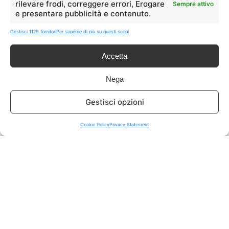
rilevare frodi, correggere errori, Erogare
Sempre attivo
e presentare pubblicità e contenuto.
ISCRIVITI A TUTTO
➔
Gestisci 1129 fornitori
Per saperne di più su questi scopi
Un click per tutti i canali!
Accetta
LIVE OFFERTE
Nega
🔥
💻
Gestisci opzioni
Tutte
Tech
Cookie Policy
Privacy Statement
🛒
👗
Spesa
Moda
🏠
💎
Casa
Extra