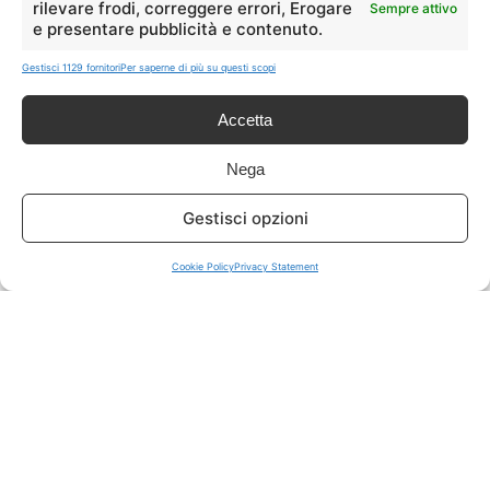
rilevare frodi, correggere errori, Erogare
Sempre attivo
e presentare pubblicità e contenuto.
ISCRIVITI A TUTTO
➔
Gestisci 1129 fornitori
Per saperne di più su questi scopi
Un click per tutti i canali!
Accetta
LIVE OFFERTE
Nega
🔥
💻
Gestisci opzioni
Tutte
Tech
Cookie Policy
Privacy Statement
🛒
👗
Spesa
Moda
🏠
💎
Casa
Extra