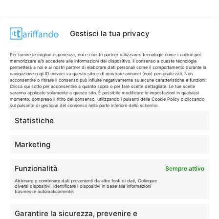
Gestisci la tua privacy
Per fornire le migliori esperienze, noi e i nostri partner utilizziamo tecnologie come i cookie per
memorizzare e/o accedere alle informazioni del dispositivo. Il consenso a queste tecnologie
permetterà a noi e ai nostri partner di elaborare dati personali come il comportamento durante la
navigazione o gli ID univoci su questo sito e di mostrare annunci (non) personalizzati. Non
acconsentire o ritirare il consenso può influire negativamente su alcune caratteristiche e funzioni.
Clicca qui sotto per acconsentire a quanto sopra o per fare scelte dettagliate. Le tue scelte
saranno applicate solamente a questo sito. È possibile modificare le impostazioni in qualsiasi
momento, compreso il ritiro del consenso, utilizzando i pulsanti della Cookie Policy o cliccando
sul pulsante di gestione del consenso nella parte inferiore dello schermo.
Statistiche
CONTI & CARTE
💳
I migliori conti gratuiti.
Marketing
TELEFONIA
📱
Funzionalità
Sempre attivo
Offerte, fibra e 5G.
Abbinare e combinare dati provenienti da altre fonti di dati, Collegare
diversi dispositivi, Identificare i dispositivi in base alle informazioni
trasmesse automaticamente.
GRANDI OFFERTE
🔥
Garantire la sicurezza, prevenire e
Le migliori occasioni oggi.