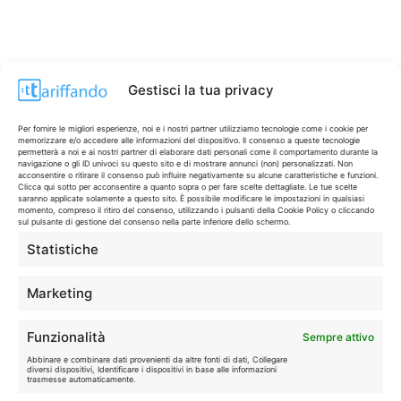
Gestisci la tua privacy
CONTI & CARTE
💳
Per fornire le migliori esperienze, noi e i nostri partner utilizziamo tecnologie come i cookie per
memorizzare e/o accedere alle informazioni del dispositivo. Il consenso a queste tecnologie
I migliori conti gratuiti.
permetterà a noi e ai nostri partner di elaborare dati personali come il comportamento durante la
navigazione o gli ID univoci su questo sito e di mostrare annunci (non) personalizzati. Non
acconsentire o ritirare il consenso può influire negativamente su alcune caratteristiche e funzioni.
Clicca qui sotto per acconsentire a quanto sopra o per fare scelte dettagliate. Le tue scelte
saranno applicate solamente a questo sito. È possibile modificare le impostazioni in qualsiasi
TELEFONIA
📱
momento, compreso il ritiro del consenso, utilizzando i pulsanti della Cookie Policy o cliccando
Offerte, fibra e 5G.
sul pulsante di gestione del consenso nella parte inferiore dello schermo.
Statistiche
GRANDI OFFERTE
🔥
Marketing
Le migliori occasioni oggi.
Funzionalità
Sempre attivo
ISCRIVITI A TUTTO
➔
Abbinare e combinare dati provenienti da altre fonti di dati, Collegare
Un click per tutti i canali!
diversi dispositivi, Identificare i dispositivi in base alle informazioni
trasmesse automaticamente.