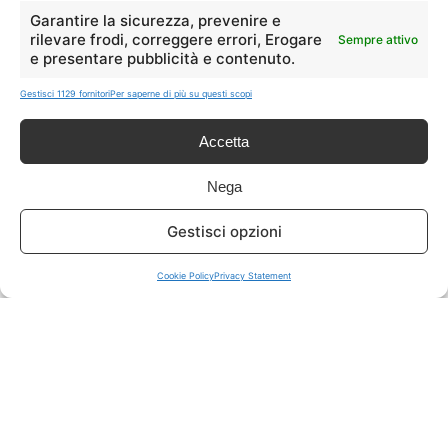
LIVE OFFERTE
Garantire la sicurezza, prevenire e
rilevare frodi, correggere errori, Erogare
Sempre attivo
e presentare pubblicità e contenuto.
🔥
💻
Tutte
Tech
Gestisci 1129 fornitori
Per saperne di più su questi scopi
🛒
👗
Accetta
Spesa
Moda
Nega
🏠
💎
Gestisci opzioni
Casa
Extra
Cookie Policy
Privacy Statement
Disclaimer
I marchi citati appartengono ai rispettivi proprietari. Le offerte
segnalate possono subire variazioni: verifica sempre le condizioni