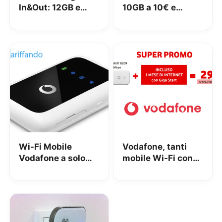
In&Out: 12GB e
10GB a 10€ e
Mobile WiFi a 12€
Mobile WiFi a 10€
al mese con
attivazione
gratuita
Wi-Fi Mobile
Vodafone, tanti
Vodafone a solo
mobile Wi-Fi con
1€/mese con Fibra
un mese di
o ADSL
internet a soli 29€
senza vincoli