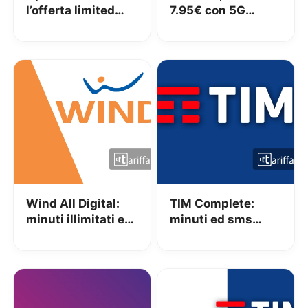
l’offerta limited
7.95€ con 5G
edition: Minuti,
incluso – l’offerta è
200 SMS e 120GB
attivabile da tutti
a 4.95€
Wind All Digital:
TIM Complete:
minuti illimitati e
minuti ed sms
50GB a 11,99€ al
illimitati e fino a
mese
40GB a 20€ al
mese