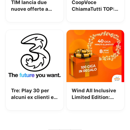
TIM lancia due
CoopVoce
nuove offerte a
ChiamaTutti TOP:
partire da 12,99€
Minuti ed SMS
al mese: TIM
illimitati e 20GB in
Privilege e TIM 15
4G a 8€ al mese
Go New
Tre: Play 30 per
Wind All Inclusive
alcuni ex clienti e
Limited Edition:
per chi passa a Tre
minuti illimitati e
da MVNO a partire
40GB di traffico
da 4,99€ al mese
dati a 8,99€ al
mese + 100GB per