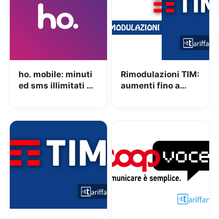
ho. mobile: minuti
Rimodulazioni TIM:
ed sms illimitati e
aumenti fino a
50GB a 6,99€ al
1,99€ con 20GB
mese se sei cliente
extra per 1 anno
iliad o MVNO