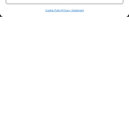
sui siti ufficiali.
Cookie Policy
Privacy Statement
Info
In qualità di Affiliato Amazon ed eBay, Tariffando riceve un
guadagno dagli acquisti idonei.
Note Legali
|
Cookie Policy
Chi Siamo
|
Contattaci