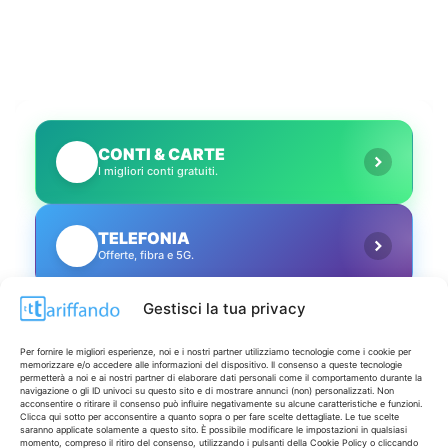
CONTI & CARTE
💳
I migliori conti gratuiti.
TELEFONIA
📱
Offerte, fibra e 5G.
Gestisci la tua privacy
GRANDI OFFERTE
🔥
Le migliori occasioni oggi.
Per fornire le migliori esperienze, noi e i nostri partner utilizziamo tecnologie come i cookie per
memorizzare e/o accedere alle informazioni del dispositivo. Il consenso a queste tecnologie
permetterà a noi e ai nostri partner di elaborare dati personali come il comportamento durante la
navigazione o gli ID univoci su questo sito e di mostrare annunci (non) personalizzati. Non
ISCRIVITI A TUTTO
➔
acconsentire o ritirare il consenso può influire negativamente su alcune caratteristiche e funzioni.
Un click per tutti i canali!
Clicca qui sotto per acconsentire a quanto sopra o per fare scelte dettagliate. Le tue scelte
saranno applicate solamente a questo sito. È possibile modificare le impostazioni in qualsiasi
momento, compreso il ritiro del consenso, utilizzando i pulsanti della Cookie Policy o cliccando