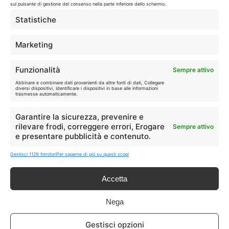
sul pulsante di gestione del consenso nella parte inferiore dello schermo.
LIVE OFFERTE
Statistiche
🔥
💻
Marketing
Tutte
Tech
Funzionalità
Sempre attivo
🛒
👗
Abbinare e combinare dati provenienti da altre fonti di dati, Collegare
Spesa
Moda
diversi dispositivi, Identificare i dispositivi in base alle informazioni
trasmesse automaticamente.
🏠
💎
Garantire la sicurezza, prevenire e
Casa
Extra
rilevare frodi, correggere errori, Erogare
Sempre attivo
e presentare pubblicità e contenuto.
Gestisci 1129 fornitori
Per saperne di più su questi scopi
Accetta
Disclaimer
Nega
I marchi citati appartengono ai rispettivi proprietari. Le offerte
Gestisci opzioni
segnalate possono subire variazioni: verifica sempre le condizioni