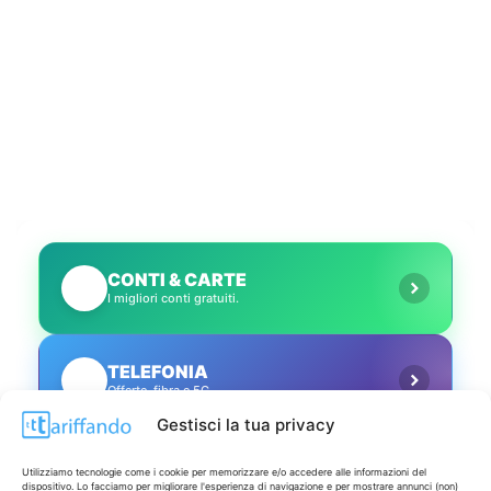
CONTI & CARTE
💳
I migliori conti gratuiti.
TELEFONIA
📱
Offerte, fibra e 5G.
Gestisci la tua privacy
GRANDI OFFERTE
🔥
Utilizziamo tecnologie come i cookie per memorizzare e/o accedere alle informazioni del
Le migliori occasioni oggi.
dispositivo. Lo facciamo per migliorare l'esperienza di navigazione e per mostrare annunci (non)