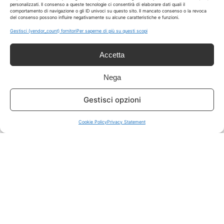
personalizzati. Il consenso a queste tecnologie ci consentirà di elaborare dati quali il
comportamento di navigazione o gli ID univoci su questo sito. Il mancato consenso o la revoca
del consenso possono influire negativamente su alcune caratteristiche e funzioni.
ISCRIVITI A TUTTO
➔
Gestisci {vendor_count} fornitori
Per saperne di più su questi scopi
Un click per tutti i canali!
Accetta
LIVE OFFERTE
Nega
🔥
💻
Gestisci opzioni
Tutte
Tech
Cookie Policy
Privacy Statement
🛒
👗
Spesa
Moda
🏠
💎
Casa
Extra