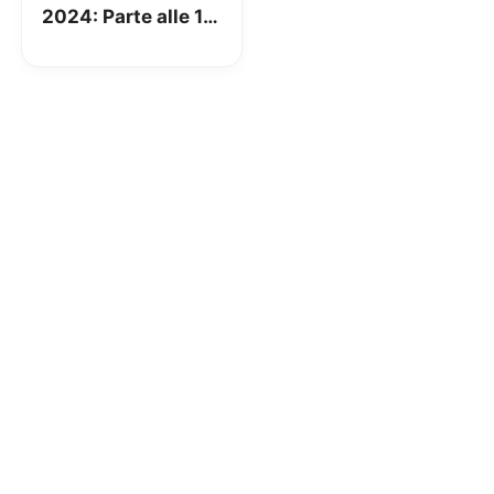
2024: Parte alle 10
la corsa
all’Ecobonus!