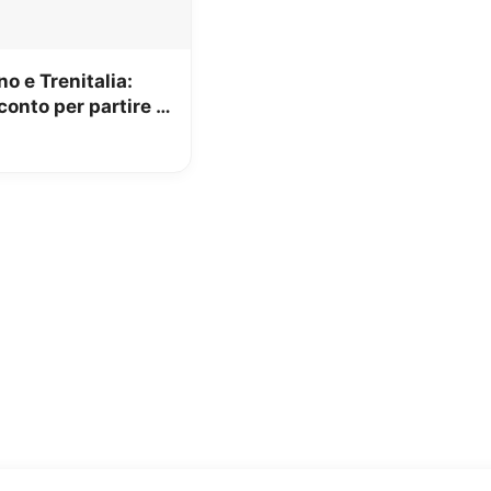
no e Trenitalia:
conto per partire a
re