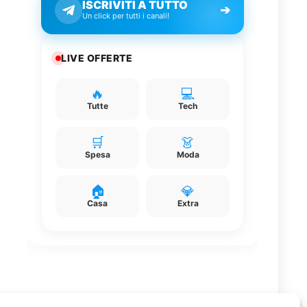
ISCRIVITI A TUTTO
➔
Un click per tutti i canali!
LIVE OFFERTE
🔥
💻
Tutte
Tech
🛒
👗
Spesa
Moda
🏠
💎
Casa
Extra