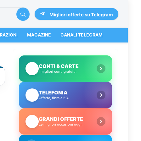
Migliori offerte su Telegram
RAZIONI
MAGAZINE
CANALI TELEGRAM
CONTI & CARTE
💳
I migliori conti gratuiti.
TELEFONIA
📱
Offerte, fibra e 5G.
GRANDI OFFERTE
🔥
Le migliori occasioni oggi.