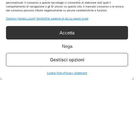
personalizzati. Il consenso a queste tecnologie ci consentirà di elaborare dati quali il
comportamento di navigazione o gli ID univoci su questo sito. Il mancato consenso o la revoca
del consenso possono influire negativamente su alcune caratteristiche e funzioni.
ISCRIVITI A TUTTO
➔
Gestisci {vendor_count} fornitori
Per saperne di più su questi scopi
Un click per tutti i canali!
Accetta
LIVE OFFERTE
Nega
🔥
💻
Gestisci opzioni
Tutte
Tech
Cookie Policy
Privacy Statement
🛒
👗
Spesa
Moda
🏠
💎
Casa
Extra