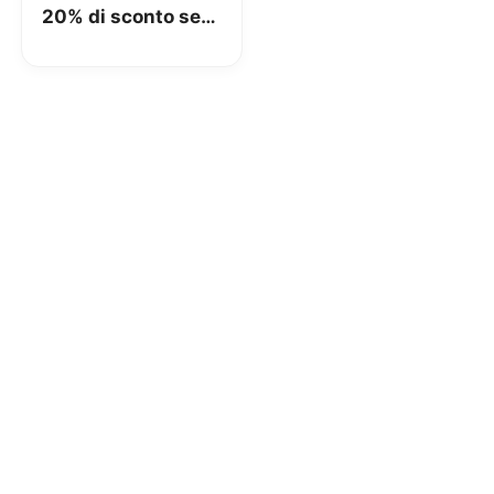
20% di sconto se
si prenota tramite
Amazon Pay