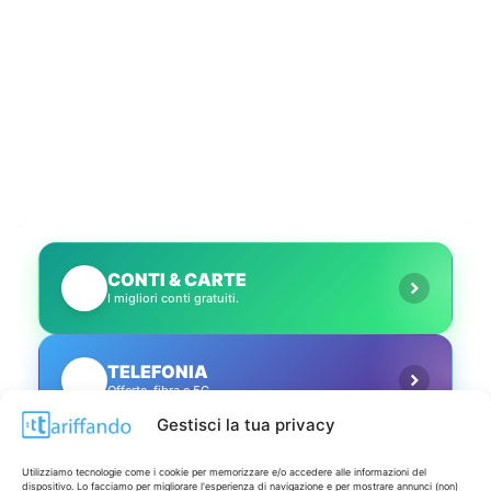
CONTI & CARTE
💳
I migliori conti gratuiti.
TELEFONIA
📱
Offerte, fibra e 5G.
Gestisci la tua privacy
GRANDI OFFERTE
🔥
Utilizziamo tecnologie come i cookie per memorizzare e/o accedere alle informazioni del
Le migliori occasioni oggi.
dispositivo. Lo facciamo per migliorare l'esperienza di navigazione e per mostrare annunci (non)