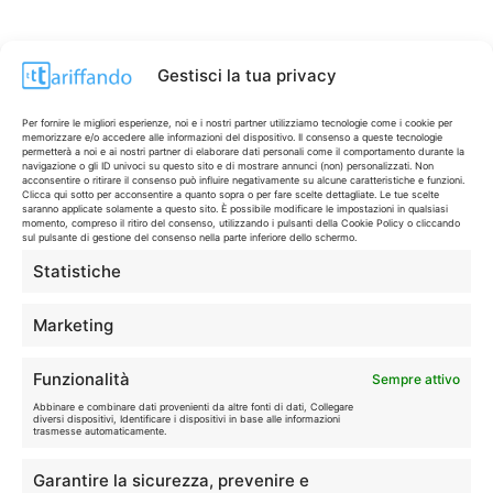
Gestisci la tua privacy
Per fornire le migliori esperienze, noi e i nostri partner utilizziamo tecnologie come i cookie per
memorizzare e/o accedere alle informazioni del dispositivo. Il consenso a queste tecnologie
permetterà a noi e ai nostri partner di elaborare dati personali come il comportamento durante la
navigazione o gli ID univoci su questo sito e di mostrare annunci (non) personalizzati. Non
acconsentire o ritirare il consenso può influire negativamente su alcune caratteristiche e funzioni.
Clicca qui sotto per acconsentire a quanto sopra o per fare scelte dettagliate. Le tue scelte
saranno applicate solamente a questo sito. È possibile modificare le impostazioni in qualsiasi
momento, compreso il ritiro del consenso, utilizzando i pulsanti della Cookie Policy o cliccando
sul pulsante di gestione del consenso nella parte inferiore dello schermo.
Statistiche
CONTI & CARTE
💳
I migliori conti gratuiti.
Marketing
TELEFONIA
📱
Funzionalità
Sempre attivo
Offerte, fibra e 5G.
Abbinare e combinare dati provenienti da altre fonti di dati, Collegare
diversi dispositivi, Identificare i dispositivi in base alle informazioni
trasmesse automaticamente.
GRANDI OFFERTE
🔥
Garantire la sicurezza, prevenire e
Le migliori occasioni oggi.