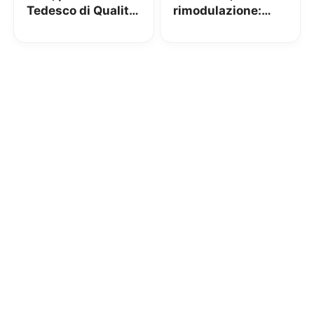
Tedesco di Qualità
rimodulazione:
e Finanza continua
aumenti di 1,99€ al
ad essere il primo
mese in arrivo
in Italia