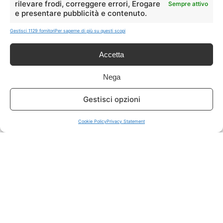
rilevare frodi, correggere errori, Erogare
Sempre attivo
e presentare pubblicità e contenuto.
ISCRIVITI A TUTTO
➔
Gestisci 1129 fornitori
Per saperne di più su questi scopi
Un click per tutti i canali!
Accetta
LIVE OFFERTE
Nega
🔥
💻
Gestisci opzioni
Tutte
Tech
Cookie Policy
Privacy Statement
🛒
👗
Spesa
Moda
🏠
💎
Casa
Extra